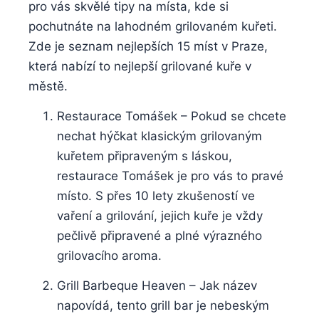
pro vás skvělé tipy na místa, kde si
pochutnáte na lahodném ​grilovaném kuřeti.
Zde je ‍seznam nejlepších⁢ 15 míst v Praze,
která nabízí to‍ nejlepší grilované kuře v
městě.
Restaurace Tomášek – Pokud ‍se​ chcete
nechat ⁣hýčkat klasickým⁣ grilovaným
kuřetem⁣ připraveným s láskou,
restaurace Tomášek je‌ pro vás to ⁢pravé
místo.‌ S přes 10 lety zkušeností ve
vaření a grilování, jejich kuře je vždy
pečlivě⁢ připravené a plné výrazného
grilovacího aroma.
Grill Barbeque Heaven – ⁢Jak název
napovídá, tento grill bar je nebeským