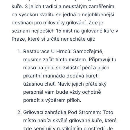
kuře. S jejich tradicí a neustálým zaměřením
na vysokou ⁣kvalitu se jedná o nejoblíbenější
destinaci pro milovníky grilování. Zde je
seznam nejlepších‌ 15 míst ‍na grilované kuře v
Praze, které si určitě nenecháte ujít:
Restaurace U Hrnců: Samozřejmě,
musíme začít‍ tímto místem.⁣ Připravují tu
maso na grilu se zvláštní péčí a jejich
pikantní marináda dodává kuřeti
úžasnou chuť. Navíc jejich přátelský
⁤personál vám ⁣bude vždy ochotně
poradit s výběrem ⁢příloh.
Grilovací zahrádka Pod ‍Stromem:‍ Toto
místo nabízí skvělé grilované ‌kuře, které
zde ⁣servírují v ⁤rustikálním⁢ prostředí.‍ Je