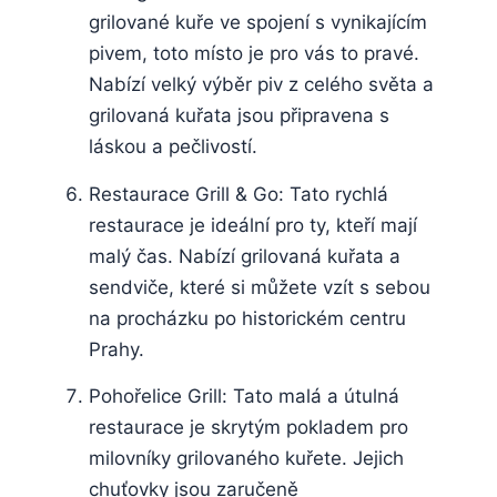
grilované kuře ve spojení s vynikajícím
pivem, toto místo je ⁤pro vás‍ to ​pravé.
Nabízí velký výběr piv z celého světa a
‍grilovaná‍ kuřata ​jsou připravena s
⁤láskou a pečlivostí.
Restaurace Grill ‌& Go: Tato rychlá
restaurace je ideální ⁢pro ty, kteří⁤ mají
malý ‍čas. Nabízí⁤ grilovaná kuřata ‍a‌
sendviče, které‌ si můžete vzít‌ s sebou
na procházku po historickém centru ​
Prahy.
Pohořelice​ Grill: Tato malá a útulná
restaurace je skrytým pokladem pro
milovníky⁣ grilovaného kuřete. Jejich
chuťovky jsou zaručeně