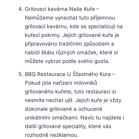
Grilovací kavárna Naše Kuře –
Nemůžeme vynechat tuto ⁢příjemnou
grilovací kavárnu, kde se ‌specializují ⁣na
‍kuřecí⁤ pokrmy.⁣ Jejich grilované kuře ⁤je
připravováno tradičním způsobem a‍
nabízí škálu různých⁢ omáček, které si
můžete vybrat podle svého gusta.
BBQ Restaurace⁤ U ⁣Šťastného Kura –
Pokud jste nařízení milovníků
grilovaného ⁤kuřete, tuto restauraci si
⁤nesmíte nechat ujít. ‌Jejich kuře je⁢ vždy
dokonale ‌grilované a ochucené
unikátními omáčkami. Navíc tu najdete ⁢i
další grilované⁣ speciality, které ⁢vás⁢
rozhodně nezklamou.