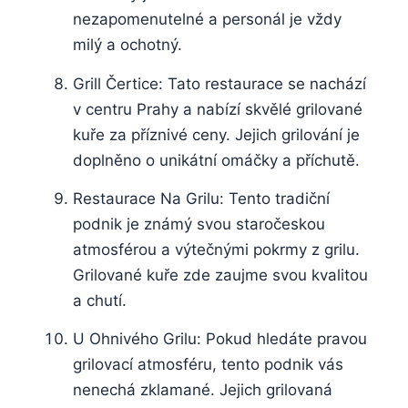
nezapomenutelné a personál je‌ vždy
milý‍ a ochotný.
Grill Čertice:⁢ Tato restaurace​ se nachází
‌v centru Prahy a‌ nabízí skvělé grilované
kuře za příznivé ceny. Jejich grilování je
doplněno o⁣ unikátní omáčky ‌a příchutě.
Restaurace ⁢Na Grilu: Tento tradiční
podnik je známý svou staročeskou⁤
atmosférou a výtečnými pokrmy z grilu.
Grilované ​kuře zde zaujme svou kvalitou
a chutí.
U Ohnivého ⁤Grilu: Pokud⁢ hledáte ⁣pravou
‌grilovací atmosféru, tento podnik vás
⁣nenechá zklamané. ⁢Jejich grilovaná