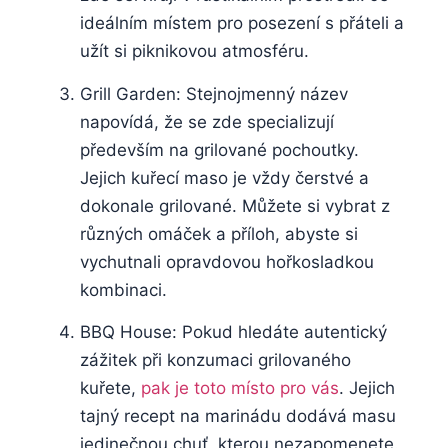
ideálním⁤ místem pro posezení s ⁤přáteli a
užít si piknikovou atmosféru.
Grill⁢ Garden: Stejnojmenný název
napovídá,​ že se zde ‌specializují
především na grilované ⁢pochoutky.⁤
Jejich kuřecí maso je vždy čerstvé‌ a
dokonale​ grilované. Můžete si vybrat z
různých omáček a příloh, abyste ⁤si
vychutnali​ opravdovou hořkosladkou
kombinaci.
BBQ House: Pokud ⁢hledáte autentický
zážitek⁣ při konzumaci grilovaného
kuřete,
pak je toto místo pro vás
. Jejich
tajný recept​ na marinádu dodává masu
jedinečnou ⁢chuť, kterou nezapomenete.