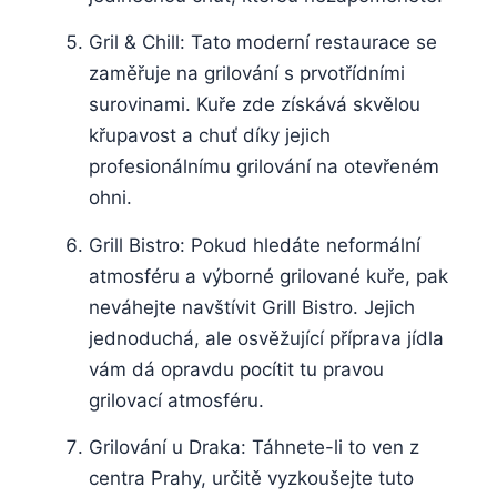
Gril & ‌Chill: Tato ‌moderní restaurace se
‍zaměřuje na grilování​ s prvotřídními
surovinami.​ Kuře zde získává skvělou ​
křupavost⁢ a chuť díky jejich
⁢profesionálnímu grilování na otevřeném
ohni.
Grill ⁢Bistro: Pokud hledáte neformální
atmosféru a výborné⁢ grilované kuře, pak
neváhejte ‍navštívit Grill Bistro. Jejich
jednoduchá, ale osvěžující příprava jídla
vám‌ dá opravdu pocítit tu pravou
grilovací atmosféru.
Grilování u Draka: Táhnete-li to ven⁢ z
centra Prahy, určitě⁣ vyzkoušejte tuto