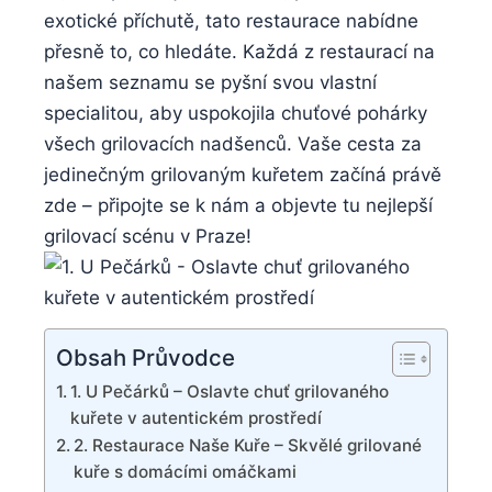
exotické příchutě, tato restaurace nabídne
přesně⁢ to, ​co hledáte.⁢ Každá z restaurací ⁢na
našem‍ seznamu se pyšní svou vlastní​
specialitou,​ aby‌ uspokojila chuťové pohárky
všech grilovacích nadšenců. Vaše cesta za
jedinečným ​grilovaným kuřetem ⁢začíná ⁣právě
zde – připojte se k nám a ⁢objevte tu nejlepší
grilovací scénu v Praze!
Obsah Průvodce
1. U Pečárků – Oslavte chuť‍ grilovaného
⁤kuřete⁣ v autentickém prostředí
2. Restaurace Naše Kuře – Skvělé grilované
​kuře s domácími omáčkami