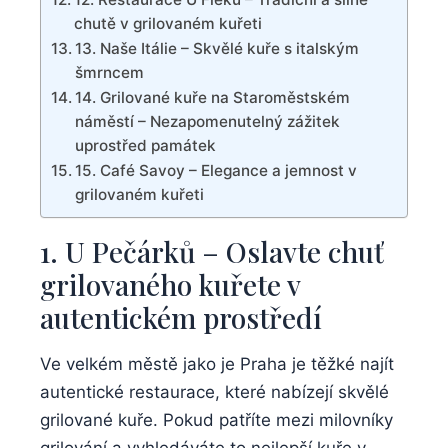
chutě v grilovaném kuřeti
13. Naše ⁤Itálie – Skvělé kuře s italským
‍šmrncem
14. Grilované kuře na ​Staroměstském
náměstí – Nezapomenutelný zážitek
uprostřed památek
15. Café⁣ Savoy – Elegance a jemnost‌ v
grilovaném ​kuřeti
1. U Pečárků – Oslavte chuť‍
grilovaného ⁤kuřete⁣ v
autentickém prostředí
Ve velkém ⁤městě⁣ jako je Praha je těžké najít
autentické ​restaurace, které nabízejí skvělé​
grilované kuře. Pokud ⁢patříte mezi‍ milovníky