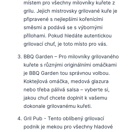
místem pro všechny milovníky⁢ kuřete z
grilu. Jejich mistrovsky grilované kuře je
připravené s nejlepšími kořenícími
směsmi a ⁣podává se s​ výbornými
přílohami.​ Pokud hledáte​ autentickou
grilovací chuť, je​ toto místo ⁢pro ​vás.
BBQ Garden – Pro milovníky grilovaného
kuřete s různými⁤ originálními omáčkami
je ⁢BBQ Garden tou⁣ správnou volbou.
Koktejlová omáčka, medová glazura
nebo třeba ‍pálivá salsa – vyberte ⁣si,
jakou chuť chcete doplnit k ​vašemu
dokonale‌ grilovanému⁤ kuřeti.
Gril⁢ Pub -‍ Tento ‍oblíbený ⁢grilovací
podnik je mekou pro‍ všechny ⁣hladové