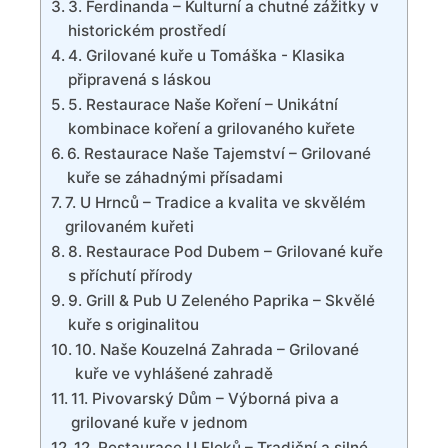
3. Ferdinanda – Kulturní ⁣a chutné zážitky⁢ v
historickém prostředí
4. Grilované kuře u Tomáška‌ -⁣ Klasika
připravená s láskou
5. Restaurace Naše‌ Koření – Unikátní
kombinace koření a grilovaného kuřete
6. Restaurace‌ Naše ​Tajemství – Grilované
kuře se záhadnými přísadami
7. ‌U ⁢Hrnců – Tradice a kvalita ve skvělém
grilovaném ⁣kuřeti
8.‌ Restaurace Pod⁣ Dubem – Grilované ‌kuře
s příchutí přírody
9. ‍Grill & Pub U Zeleného Paprika – Skvělé
kuře s originalitou
10. Naše Kouzelná Zahrada – Grilované
kuře ve vyhlášené⁣ zahradě
11. Pivovarský Dům – Výborná ‌piva⁤ a
grilované kuře v jednom
12. Restaurace U Fleků – Tradiční a silné