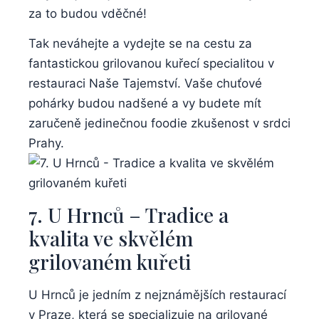
za to⁤ budou vděčné!
Tak neváhejte a vydejte se na cestu za
fantastickou grilovanou ​kuřecí specialitou v
restauraci Naše Tajemství. Vaše chuťové
pohárky budou nadšené a ⁤vy budete mít
⁢zaručeně jedinečnou foodie zkušenost⁢ v srdci
Prahy.
7. ‌U ⁢Hrnců – Tradice a
kvalita ve skvělém
grilovaném ⁣kuřeti
U Hrnců je jedním z nejznámějších restaurací⁢
v⁤ Praze, která⁢ se specializuje na grilované‍