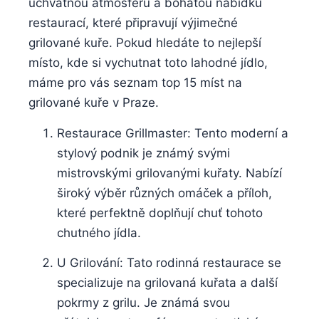
úchvatnou atmosféru a bohatou nabídku
restaurací, které připravují výjimečné
grilované⁢ kuře. ⁣Pokud hledáte to ‌nejlepší
místo, kde si ‍vychutnat toto lahodné jídlo,
máme pro​ vás seznam top 15 míst ⁣na
grilované ⁢kuře v Praze.
Restaurace Grillmaster: Tento moderní⁢ a
stylový ‍podnik je ⁢známý svými
mistrovskými‍ grilovanými kuřaty. Nabízí
široký výběr různých omáček a příloh,
které perfektně doplňují ⁤chuť⁢ tohoto ​
chutného ⁢jídla.
U Grilování: Tato rodinná restaurace se
specializuje na grilovaná kuřata⁤ a další
pokrmy‌ z grilu. Je známá svou‌