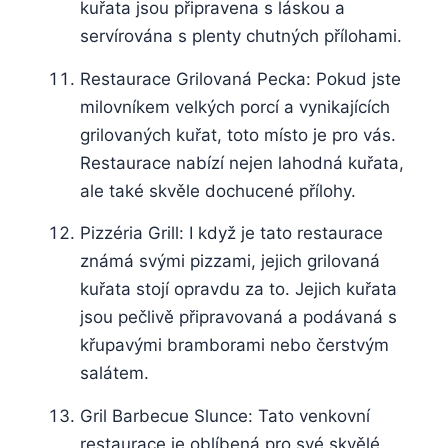
kuřata jsou připravena s láskou a
⁢servírována s⁢ plenty chutných⁣ přílohami.
Restaurace⁣ Grilovaná Pecka: Pokud jste
milovníkem velkých porcí a vynikajících
grilovaných kuřat, toto místo je ​pro‍ vás.
Restaurace nabízí nejen⁢ lahodná kuřata,
ale také skvěle dochucené přílohy.
Pizzéria⁤ Grill: I když je tato restaurace⁢
známá svými pizzami, jejich grilovaná
kuřata stojí opravdu za to. Jejich kuřata
jsou pečlivě ⁤připravovaná a podávaná s
křupavými bramborami nebo čerstvým ​
salátem.
Gril ‌Barbecue Slunce: Tato venkovní
restaurace ⁤je oblíbená pro své​ skvělé