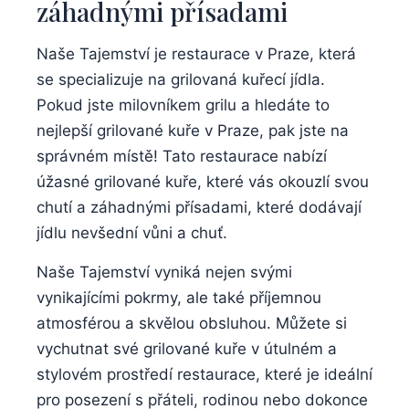
záhadnými přísadami
Naše Tajemství je ⁤restaurace‍ v Praze, která
se‌ specializuje na grilovaná ​kuřecí jídla.
Pokud jste milovníkem ⁤grilu a hledáte to
nejlepší‍ grilované‌ kuře v Praze, pak‍ jste ⁤na⁣
správném místě! ⁣Tato restaurace⁣ nabízí
úžasné grilované kuře, ⁣které vás ⁤okouzlí svou
chutí a záhadnými přísadami, které dodávají⁢
jídlu nevšední vůni a chuť.
Naše⁢ Tajemství vyniká nejen‌ svými⁤
vynikajícími‍ pokrmy,⁢ ale také ‌příjemnou
atmosférou a skvělou obsluhou.⁢ Můžete ⁤si
vychutnat ​své ​grilované kuře v útulném a
⁢stylovém prostředí restaurace, které je⁢ ideální
pro posezení s ⁤přáteli, rodinou​ nebo dokonce