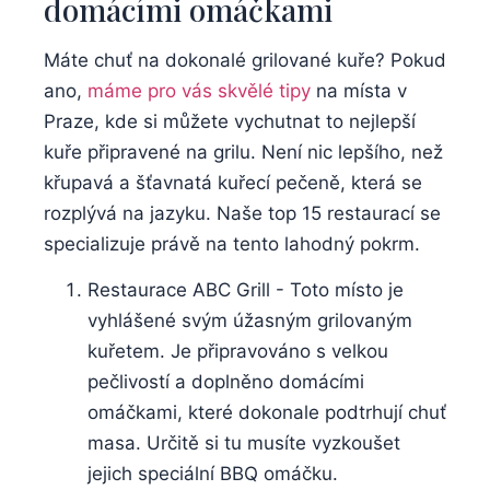
domácími omáčkami
Máte chuť na dokonalé grilované ⁤kuře? Pokud
ano,
máme pro vás skvělé tipy
na místa v
Praze, kde si můžete vychutnat to nejlepší
kuře připravené ⁤na grilu. Není nic lepšího,‌ než
křupavá ⁤a‌ šťavnatá kuřecí pečeně, která se
rozplývá ‍na jazyku.⁤ Naše ⁢top 15 ⁣restaurací se
specializuje právě na tento lahodný ⁤pokrm.
Restaurace ABC Grill ⁣- Toto místo je
vyhlášené ⁤svým úžasným grilovaným
kuřetem. Je připravováno s ​velkou
pečlivostí a doplněno​ domácími‍
omáčkami, které dokonale podtrhují ‌chuť
masa.⁣ Určitě si tu musíte ⁤vyzkoušet
jejich speciální‌ BBQ omáčku.