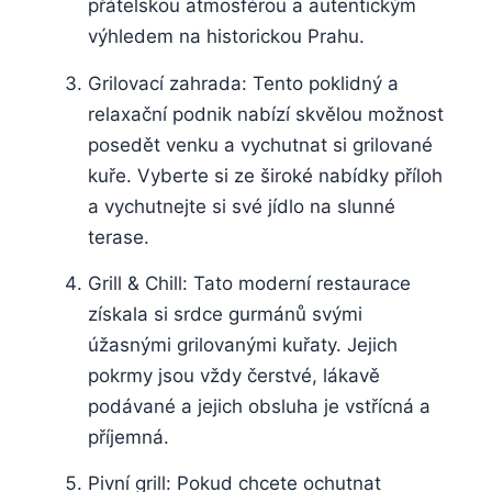
přátelskou atmosférou a autentickým
výhledem ‌na ‍historickou Prahu.
Grilovací zahrada: Tento poklidný a
relaxační podnik nabízí⁤ skvělou ‍možnost
⁣posedět‌ venku⁤ a⁢ vychutnat si grilované
kuře. Vyberte si ze široké nabídky příloh⁣
a vychutnejte si své jídlo na⁢ slunné
terase.
Grill & Chill:⁢ Tato moderní restaurace
získala si srdce gurmánů ‌svými
úžasnými grilovanými kuřaty.⁤ Jejich ​
pokrmy jsou vždy ‍čerstvé, ​lákavě​
podávané a⁤ jejich obsluha je ⁤vstřícná a
příjemná.
Pivní​ grill: ⁣Pokud chcete ochutnat