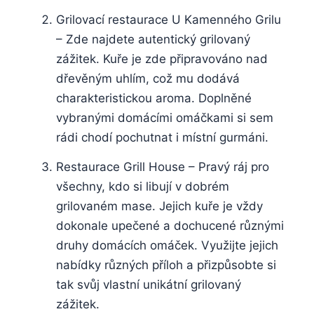
Grilovací restaurace U ⁤Kamenného ⁤Grilu⁤
– Zde najdete autentický⁤ grilovaný
zážitek. Kuře je zde připravováno nad‌
dřevěným uhlím, což mu dodává
charakteristickou ‍aroma. Doplněné
vybranými domácími omáčkami‌ si⁣ sem⁢
rádi ⁢chodí pochutnat⁣ i ⁣místní gurmáni.
Restaurace Grill House – Pravý ráj pro
všechny, kdo si libují v dobrém
grilovaném mase. Jejich‌ kuře​ je vždy‍
dokonale upečené a dochucené různými
druhy ⁤domácích‍ omáček. Využijte⁣ jejich
nabídky různých příloh a přizpůsobte si
tak svůj vlastní unikátní grilovaný
zážitek.