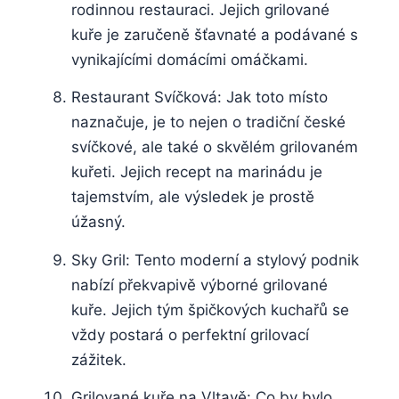
⁤rodinnou restauraci. Jejich ‍grilované
kuře je zaručeně šťavnaté ⁣a podávané s
vynikajícími⁤ domácími omáčkami.
Restaurant Svíčková: Jak toto místo
naznačuje, je to ⁤nejen o tradiční české
svíčkové, ale také o ⁤skvělém grilovaném
kuřeti. Jejich recept na marinádu je
tajemstvím, ale‍ výsledek je prostě
úžasný.
Sky Gril:‌ Tento moderní a stylový podnik
nabízí⁣ překvapivě výborné grilované
kuře.⁣ Jejich tým špičkových kuchařů⁢ se
vždy postará o ‌perfektní grilovací‌
zážitek.
Grilované‌ kuře ⁤na Vltavě: Co ‍by bylo