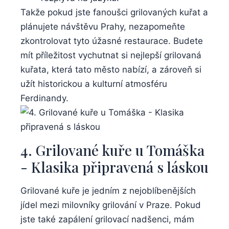
Takže⁣ pokud jste fanoušci grilovaných kuřat a⁢
plánujete ‌návštěvu Prahy, ‍nezapomeňte‍
zkontrolovat tyto úžasné⁢ restaurace. Budete‌
mít příležitost vychutnat si nejlepší⁢ grilovaná
kuřata, která tato ⁢město​ nabízí, a zároveň si
užít historickou a ⁢kulturní atmosféru
‌Ferdinandy.
4. Grilované kuře u Tomáška‌
-⁣ Klasika připravená s láskou
Grilované kuře ‍je ⁣jedním ⁤z ‌nejoblíbenějších
jídel mezi milovníky grilování v Praze. Pokud​
jste také zapálení grilovací nadšenci, mám