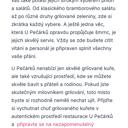
vás také‌ potěší jejich širokým⁢ výběrem příloh
a ⁤salátů. Od klasického bramborového⁣ salátu⁣
až po různé ⁤druhy grilované zeleniny, zde⁤ si
‍zkrátka každý vybere. A ještě jedna věc,
⁤která U Pečárků opravdu propůjčuje šmrnc, je
jejich skvělý servis. Vždy se zde budete⁢ cítit
vítáni a personál je ⁣připraven splnit ‍všechny
vaše přání.
U Pečárků nenabízí jen skvělé​ grilované kuře,
ale‍ také vzrušující‍ prostředí, kde se můžete
skvěle bavit ​s⁣ přáteli‌ a rodinou.⁤ Pokud jste
skutečným‍ milovníkem grilování,⁣ toto místo
‌byste si rozhodně neměli nechat ujít. ⁤Přijďte
‌si vychutnat‍ chuť grilovaného kuřete v
autentickém prostředí restaurace U ‍Pečárků
a ‍
připravte se na nezapomenutelný