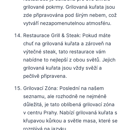
grilované⁣ pokrmy. ⁤Grilovaná kuřata jsou
zde připravována pod‍ širým nebem,​ což
vytváří nezapomenutelnou atmosféru.
Restaurace ⁣Grill &⁣ Steak: ​Pokud ⁢máte
chuť na grilovaná kuřata a zároveň‍ na
výtečné‍ steak, tato restaurace vám
nabídne to nejlepší z ‍obou světů. ⁣Jejich
grilovaná kuřata jsou ⁢vždy svěží a
pečlivě připravena.
Grilovací Zóna: Poslední na našem
seznamu, ⁢ale rozhodně​ ne nejméně
důležitá, je tato oblíbená grilovací⁤ zóna
⁣v centru Prahy. Nabízí⁣ grilovaná kuřata s
křupavou kůrkou a⁣ světle masa, ⁢které‌ se
rozplývá ⁢na jazyku.