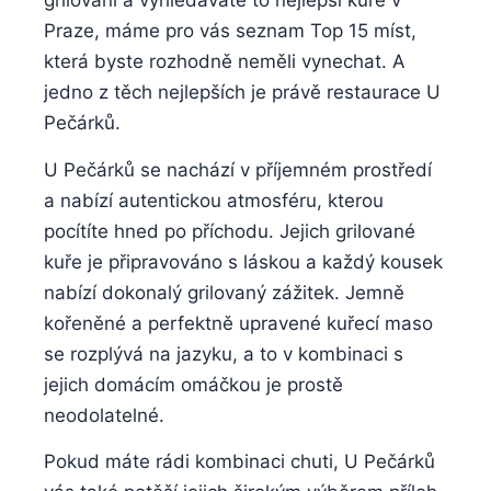
grilování a vyhledáváte to nejlepší kuře v
Praze, máme pro‌ vás seznam Top ​15 míst,
která byste rozhodně neměli‌ vynechat. A‍
jedno⁤ z ‍těch nejlepších je právě ​restaurace ⁤U
Pečárků.
U Pečárků se nachází v ⁣příjemném‍ prostředí
a nabízí autentickou atmosféru, kterou⁤
pocítíte hned po příchodu. ⁢Jejich grilované
kuře je připravováno s ‌láskou ‍a​ každý‌ kousek
‌nabízí dokonalý ​grilovaný zážitek. Jemně
kořeněné a perfektně upravené ‌kuřecí maso
se rozplývá ‍na jazyku,⁤ a​ to v kombinaci s
jejich domácím ‌omáčkou je prostě
neodolatelné.
Pokud máte rádi kombinaci chuti, U Pečárků