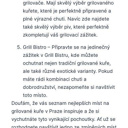
grilovače. ⁢Mají skvělý výběr grilovaného
kuřete, které je perfektně‍ připravené a
plné výrazné chuti. Navíc‌ zde najdete
také skvělý výběr piv, které perfektně
zkompletují váš ​grilovací zážitek.
Grill Bistro – ​Připravte ‍se na jedinečný
‍zážitek v Grill​ Bistru,​ kde můžete
ochutnat nejen tradiční grilované kuře,
ale také různé ​exotické varianty. ‍Pokud⁣
máte rádi kombinaci chuti ‌a
‌dobrodružství, nezapomeňte si navštívit
toto místo.
Doufám, že vás seznam nejlepších míst na⁣
grilované kuře v Praze inspiruje a že si
vychutnáte tyto vynikající pochoutky. Ať ‌už se
rozhodnete navštívit jedno‍ ze zmíněných míst