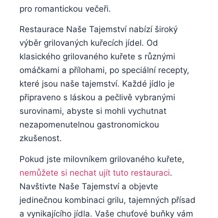
pro romantickou večeři.
Restaurace Naše Tajemství ‍nabízí široký
výběr grilovaných‍ kuřecích jídel. Od
klasického grilovaného kuřete s různými
omáčkami​ a přílohami,‌ po speciální recepty,
které jsou naše​ tajemství. Každé jídlo je
‍připraveno s láskou⁤ a ⁣pečlivě vybranými
surovinami,‌ abyste si mohli vychutnat
nezapomenutelnou gastronomickou
zkušenost.
Pokud jste milovníkem grilovaného kuřete,
nemůžete si nechat ujít tuto restauraci
.
‌Navštivte Naše Tajemství a ⁢objevte
jedinečnou​ kombinaci grilu, tajemných přísad
a ​vynikajícího ‌jídla. Vaše chuťové⁣ buňky vám