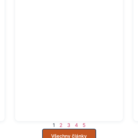
1
2
3
4
5
Všechny články