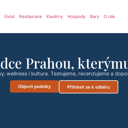
Úvod
Restaurace
Kavárny
Hospody
Bary
O nás
dce Prahou, kterýmu
y, wellness i kultura. Testujeme, recenzujeme a dopo
Objevit podniky
Přihlásit se k odběru