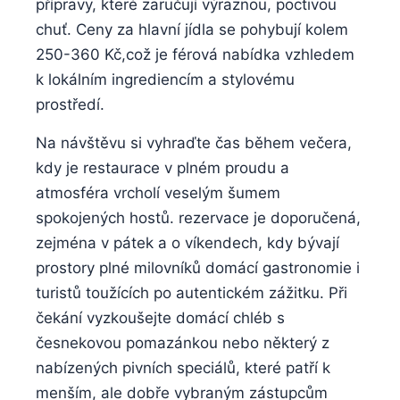
přípravy, které zaručují⁣ výraznou, poctivou
chuť. Ceny za hlavní jídla se pohybují kolem
250-360 ‌Kč,což je ⁢férová nabídka⁣ vzhledem
k lokálním ingrediencím ⁤a stylovému
⁢prostředí.
Na návštěvu si vyhraďte čas během‌ večera,
kdy je restaurace v⁢ plném ⁣proudu ​a
atmosféra⁣ vrcholí veselým šumem
spokojených ‌hostů. ⁢rezervace ⁢je doporučená,
​zejména⁣ v pátek a⁤ o víkendech, kdy bývají
prostory plné⁣ milovníků ‍domácí ‌gastronomie i
turistů toužících po autentickém zážitku. Při
čekání vyzkoušejte‌ domácí chléb ⁢s⁣
česnekovou ⁣pomazánkou‌ nebo některý⁢ z
nabízených pivních speciálů, které patří k
menším, ale dobře⁤ vybraným zástupcům