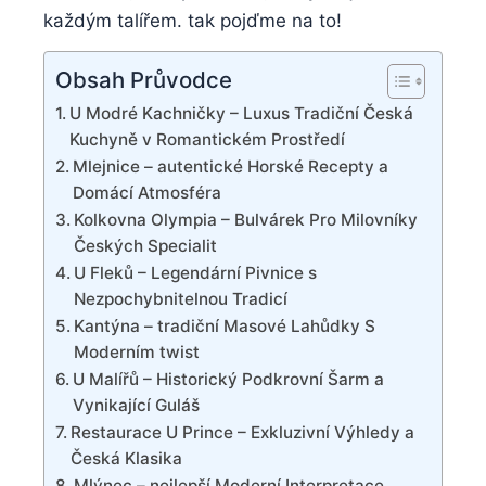
každým talířem. tak ​pojďme na⁤ to!
Obsah Průvodce
U Modré Kachničky – Luxus ​Tradiční Česká
‌Kuchyně v Romantickém Prostředí
Mlejnice – ⁣autentické Horské Recepty​ a
Domácí Atmosféra
Kolkovna Olympia – Bulvárek Pro Milovníky​
Českých⁤ Specialit
U Fleků⁣ – Legendární Pivnice s
⁤Nezpochybnitelnou Tradicí
Kantýna – tradiční Masové ‌Lahůdky S
Moderním twist
U Malířů – Historický Podkrovní Šarm a
Vynikající Guláš
Restaurace U ⁤Prince – Exkluzivní​ Výhledy a‌
Česká Klasika
Mlýnec – nejlepší Moderní Interpretace