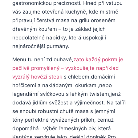
gastronomickou precizností. Hned při vstupu
vás zaujme otevřená kuchyně, kde mistrně​
připravují⁤ čerstvá masa na grilu oroseném
dřevěným kouřem – to ​je základ ‌jejich
neodolatelné⁣ nabídky, ⁢která uspokojí i
nejnáročnější gurmány.
Menu tu není zdlouhavé,
zato⁢ každý pokrm ​je
pečlivě promyšlený – vyzkoušejte například
vyzrálý hovězí steak
​s​ chlebem,domácími
hořčicemi a nakládanými okurkami,nebo
legendární svíčkovou s​ lehkým twistem,jenž
dodává jídlům svěžest a‍ výjimečnost. Na talíři
se snoubí robustní chutě ​masa s jemnými
tóny perfektně ‌vyvážených příloh, čemuž
dopomáhá i výběr řemeslných ⁤piv, která
⁣Kantýna servíruje jako ideální ⁤doplněk.Pro⁢