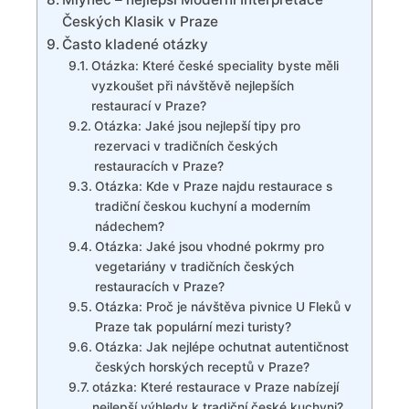
Českých Klasik v Praze
Často kladené otázky
Otázka: ⁢Které české speciality byste⁤ měli
vyzkoušet při⁣ návštěvě nejlepších
⁣restaurací v Praze?
Otázka: Jaké⁤ jsou‌ nejlepší tipy pro
rezervaci ‌v tradičních českých
restauracích v⁣ Praze?
Otázka: ⁢Kde v Praze najdu ​restaurace s
tradiční ‍českou⁢ kuchyní a moderním⁤
nádechem?
Otázka: Jaké jsou​ vhodné pokrmy pro
vegetariány v tradičních českých
restauracích v Praze?
Otázka: Proč je návštěva pivnice U Fleků v
Praze tak populární mezi turisty?
Otázka: Jak nejlépe ⁣ochutnat autentičnost
českých horských receptů v Praze?
otázka: Které restaurace v ‍Praze nabízejí
nejlepší výhledy k tradiční české ⁢kuchyni?