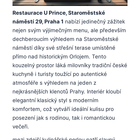
Restaurace U Prince, Staroměstské
náměstí ⁣29, Praha ⁤1
nabízí jedinečný zážitek
nejen⁤ svým výjimečným menu, ale ⁣především
dechberoucím výhledem‌ na⁣ Staroměstské
náměstí díky‌ své střešní terase ⁣umístěné‍
přímo nad historickým Orlojem.⁢ Tento
⁢kouzelný prostor láká milovníky tradiční české⁢
kuchyně i turisty‍ toužící po autentické
atmosféře s výhledem ‌na jeden z⁤
nejkrásnějších klenotů Prahy. Interiér kloubí
⁤elegantní ⁢klasický styl s ‌moderním
komfortem, což vytváří ideální kulisu pro‍
posezení jak s rodinou,⁢ tak i romantickou
večeři.
mezi zdejší ​kulinářské perlou patří slavný