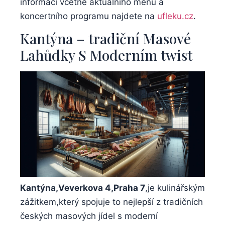
⁢informací včetně aktuálního menu a
koncertního programu ‌najdete na
ufleku.cz
.
Kantýna – tradiční Masové
‌Lahůdky S Moderním twist
Kantýna,Veverkova ⁤4,Praha⁢ 7
,je kulinářským
zážitkem,který spojuje to nejlepší z⁤ tradičních
českých⁤ masových‍ jídel s ⁤moderní