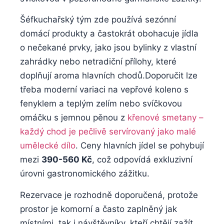
Šéfkuchařský‍ tým ⁣zde ⁢používá⁢ sezónní
domácí​ produkty​ a častokrát obohacuje jídla⁢
o nečekané ​prvky, jako jsou bylinky z⁢ vlastní
‍zahrádky nebo netradiční přílohy, ⁤které
‌doplňují ⁣aroma hlavních chodů.Doporučit lze
třeba moderní variaci na vepřové koleno s
fenyklem a teplým zelím nebo svíčkovou ​
omáčku⁤ s jemnou pěnou z
křenové⁣ smetany –
každý chod je pečlivě servírovaný⁤ jako malé
umělecké dílo
.​ Ceny hlavních jídel ​se pohybují
mezi
390-560⁤ Kč
,‌ což odpovídá exkluzivní
úrovni ​gastronomického ‍zážitku.
Rezervace je rozhodně doporučená,‌ protože
prostor je‍ komorní a často zaplněný jak
⁤místními, ⁢tak i‌ návštěvníky, ⁣kteří chtějí zažít