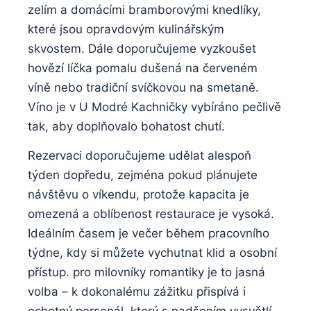
zelím⁤ a domácími bramborovými knedlíky,
které ⁣jsou opravdovým kulinářským
‌skvostem. Dále doporučujeme vyzkoušet‍
hovězí ​líčka pomalu ‍dušená na červeném ​
víně nebo tradiční svíčkovou na smetaně.
Víno je​ v U Modré‌ Kachničky vybíráno pečlivě
​tak, aby‍ doplňovalo bohatost ‌chutí.
Rezervaci doporučujeme udělat ⁤alespoň⁣
týden dopředu, zejména ⁢pokud plánujete
návštěvu o víkendu, protože kapacita je⁣
omezená a oblíbenost restaurace je vysoká.
Ideálním ⁢časem⁤ je večer ⁤během pracovního⁣
týdne, kdy si můžete​ vychutnat klid a ⁢osobní
přístup. ‌pro milovníky romantiky je ​to jasná
volba – k dokonalému zážitku přispívá i