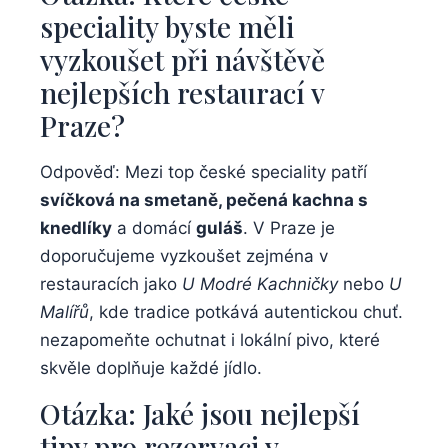
speciality byste⁤ měli
vyzkoušet při⁣ návštěvě
nejlepších ⁣restaurací v
Praze?
Odpověď: Mezi top​ české speciality patří‍
svíčková ⁤na smetaně, ‌pečená kachna ⁢s⁤
knedlíky
a domácí
guláš
. V‍ Praze‍ je
doporučujeme vyzkoušet zejména v
‍restauracích⁤ jako
U⁣ Modré Kachničky
‌nebo
U
Malířů
, kde tradice potkává⁤ autentickou chuť.
nezapomeňte ochutnat⁤ i lokální pivo, které
skvěle doplňuje ​každé jídlo.
Otázka: Jaké⁤ jsou‌ nejlepší
tipy pro rezervaci ‌v