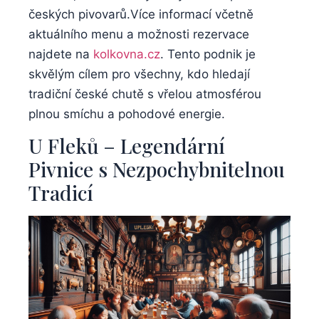
českých pivovarů.Více ​informací včetně⁤
aktuálního ⁢menu a‍ možnosti rezervace
najdete na
kolkovna.cz
. Tento podnik je
skvělým cílem pro všechny, kdo hledají
tradiční české chutě s ⁢vřelou⁢ atmosférou
plnou ⁢smíchu‌ a pohodové energie.
U Fleků⁣ – Legendární
Pivnice s ⁤Nezpochybnitelnou
Tradicí