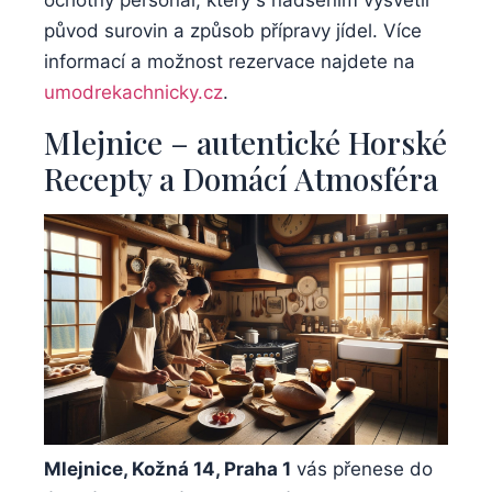
ochotný personál, který s nadšením vysvětlí
původ surovin⁢ a způsob přípravy jídel. Více
informací a možnost rezervace najdete na
umodrekachnicky.cz
.
Mlejnice – ⁣autentické Horské
Recepty​ a Domácí Atmosféra
Mlejnice, Kožná 14,‍ Praha 1
⁤vás přenese do