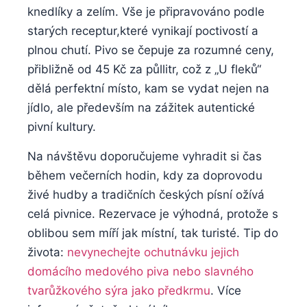
knedlíky a zelím.​ Vše je připravováno podle​
starých receptur,které vynikají poctivostí a​
plnou ‍chutí. Pivo se čepuje⁢ za rozumné ​ceny,
přibližně‌ od 45 ​Kč ​za půllitr, což ‍z‌ „U fleků“
dělá perfektní místo, kam se vydat nejen na
jídlo, ⁢ale především na zážitek autentické
pivní kultury.
Na návštěvu doporučujeme vyhradit⁤ si⁣ čas
během‌ večerních hodin, kdy za⁤ doprovodu
živé⁤ hudby a tradičních českých písní ožívá
celá pivnice. Rezervace je výhodná, protože s
oblibou sem míří jak⁤ místní, tak turisté. Tip do
⁤života:
nevynechejte ochutnávku jejich
domácího medového piva nebo slavného
⁤tvarůžkového sýra jako předkrmu
. Více