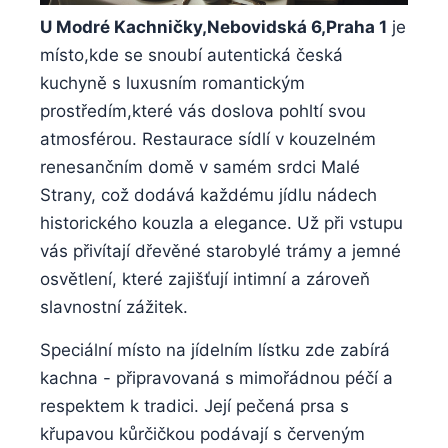
U ‍Modré Kachničky,Nebovidská 6,Praha 1
je
místo,kde se ‍snoubí autentická česká⁤
kuchyně s luxusním romantickým
⁤prostředím,které ‌vás doslova pohltí svou
‌atmosférou. Restaurace ⁤sídlí v kouzelném
‌renesančním domě​ v samém ‍srdci Malé
Strany, což dodává každému jídlu ⁣nádech
historického kouzla a elegance. ‌Už⁣ při vstupu
vás přivítají dřevěné starobylé trámy a jemné⁣
osvětlení, které zajišťují intimní⁣ a zároveň
slavnostní zážitek.
Speciální místo na ⁣jídelním ⁢lístku zde zabírá
kachna -‌ připravovaná s mimořádnou péčí a
respektem ‌k tradici. Její pečená⁣ prsa s⁣
křupavou ‍kůrčičkou podávají s červeným