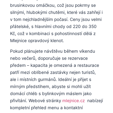
brusinkovou omáčkou, což jsou⁢ pokrmy se
silnými, hlubokými chutěmi, které ‌vás zahřejí i
v tom nejchladnějším počasí. Ceny‌ jsou⁢ velmi
přátelské, s hlavními chody od 220 do 350
Kč, což v⁣ kombinaci s ⁢pohostinností dělá ‍z
Mlejnice opravdový ⁣klenot.
Pokud plánujete návštěvu během ‌víkendu⁢
nebo večerů,⁤ doporučuje ‍se ‍rezervace
předem – kapacita je omezená⁣ a ⁣restaurace
patří mezi ​oblíbené zastávky nejen ‍turistů,
ale i místních gurmánů. Ideální‍ je přijet ⁤s
mírným předstihem, ​abyste ‍si mohli užít⁣
domácí chléb⁣ s⁣ bylinkovým máslem jako
přivítání. Webové‍ stránky
mlejnice.cz
⁣ nabízejí
‌kompletní přehled menu a ‍kontaktní