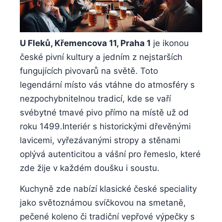
U Fleků, Křemencova​ 11, Praha ⁤1
je ikonou
české pivní kultury a​ jedním ⁣z nejstarších
‍fungujících ⁢pivovarů na⁢ světě. Toto
legendární místo⁤ vás ⁣vtáhne do atmosféry s
nezpochybnitelnou‍ tradicí, kde ‍se vaří
svébytné tmavé pivo ‍přímo na místě už ⁢od
‌roku 1499.Interiér ⁤s historickými dřevěnými
lavicemi, vyřezávanými stropy a stěnami
oplývá autenticitou a vášní pro řemeslo, ⁢které
zde žije v ​každém doušku i soustu.
Kuchyně zde nabízí klasické české ⁤speciality
jako ​světoznámou svíčkovou na smetaně,
‌pečené ⁢koleno či⁣ tradiční⁤ vepřové výpečky ‌s