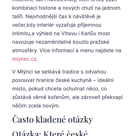
‍kombinaci historie a nových chutí na ⁤jednom
talíři. Nejvhodnější čas k návštěvě je‍
večer,kdy interiér vyzařuje ‌příjemnou
intimitu,a výhled na Vltavu i Karlův⁢ most‌
navozuje nezaměnitelné kouzlo ⁣pražské
⁢atmosféry. Více​ informací ​a menu najdete na‌
mlynec.cz
.
V Mlýnci ‍se setkává tradice s odvahou
⁣posouvat hranice české⁣ kuchyně⁤ – ideální​
místo, pokud chcete ochutnat‍ něco, co
zůstává věrné kořenům, ale zároveň překvapí
něčím zcela novým. ​
Často kladené otázky
Otázka: ⁢Které české