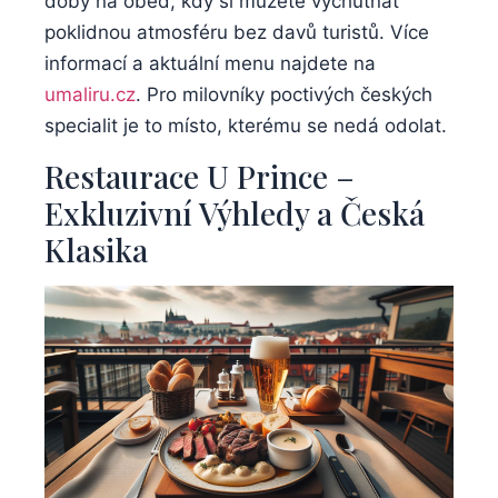
⁣doby​ na oběd, kdy⁢ si ​můžete vychutnat
poklidnou atmosféru bez ⁣davů turistů. ⁤Více
informací ⁢a aktuální menu najdete na
umaliru.cz
. ⁣Pro⁢ milovníky⁤ poctivých českých
specialit⁣ je‍ to místo, ⁢kterému⁤ se nedá odolat.
Restaurace U ⁤Prince –
Exkluzivní​ Výhledy a‌ Česká
Klasika