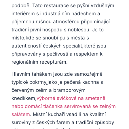
podobě.⁢ Tato restaurace se ⁢pyšní vzdušným
interiérem‌ s⁤ industriálním ‍nádechem a‌
příjemnou rušnou atmosférou připomínající
tradiční​ pivní hospodu s​ noblesou. Je to
místo,kde se snoubí ⁣puls města s
autentičností českých ‍specialit,které jsou‌
připravovány s pečlivostí a⁣ respektem k
regionálním recepturám.
Hlavním⁣ tahákem ‌jsou zde ‌samozřejmě​
typické⁤ pokrmy,jako je‌ pečená kachna​ s
červeným zelím a bramborovým
knedlíkem,
výborné svíčkové na ​smetaně⁤
nebo domácí tlačenka ⁢servírovaná se zelným
salátem
. Místní kuchaři ⁢vsadili⁢ na kvalitní
suroviny z českých ⁤farem a tradiční ⁣způsoby⁣