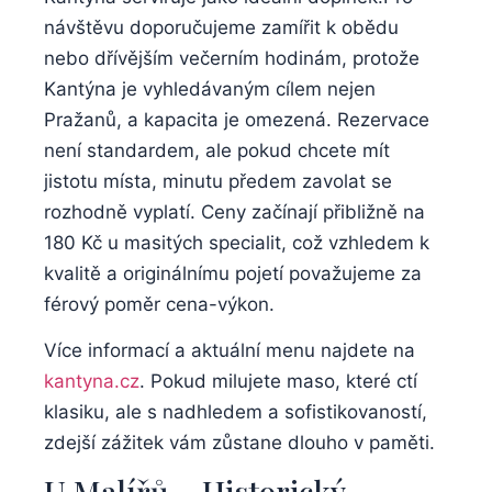
návštěvu ​doporučujeme zamířit k obědu
nebo​ dřívějším⁢ večerním hodinám, protože
Kantýna je vyhledávaným cílem ⁤nejen
‌Pražanů, a kapacita ⁣je omezená. Rezervace
není standardem, ale‌ pokud chcete mít
jistotu místa, minutu předem zavolat ⁣se
⁤rozhodně ⁢vyplatí. Ceny začínají přibližně na
180 Kč ⁢u masitých specialit, ⁣což​ vzhledem⁣ k
kvalitě ⁣a originálnímu pojetí považujeme za
férový poměr cena-výkon.
Více⁤ informací a aktuální menu ⁢najdete na
kantyna.cz
.⁤ Pokud milujete⁣ maso, které ctí⁢
klasiku, ale s nadhledem⁤ a sofistikovaností, ​
zdejší zážitek vám zůstane dlouho v ‍paměti.
U Malířů – Historický