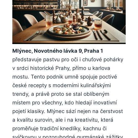
Mlýnec, Novotného lávka 9, Praha⁣ 1
představuje‌ pastvu pro oči i chuťové pohárky
v⁤ srdci historické Prahy, přímo u karlova
mostu.⁣ Tento podnik umně spojuje poctivé
české recepty s moderními kulinářskými
trendy, a právě proto se ⁢stal oblíbeným
místem‍ pro⁤ všechny,⁣ kdo hledají inovativní
pojetí klasiky. Mlýnec‍ sází nejen na čerstvost
⁢a kvalitu surovin, ale i na kreativitu, která
proměňuje tradiční knedlíky, kachnu ⁣či
⁤svíčkovou⁣ v⁤ pozoruhodné gurmánské zážitky.