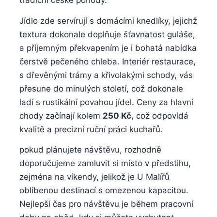
tradiční⁤ české pohody.
Jídlo zde⁤ servírují s ⁤domácími knedlíky, jejichž
textura dokonale doplňuje ​šťavnatost ⁤guláše,
a‍ příjemným překvapením je i bohatá nabídka
čerstvě pečeného chleba.​ Interiér restaurace,
s dřevěnými trámy⁤ a křivolakými schody, vás
přesune ​do minulých století, což dokonale
ladí​ s ⁤rustikální povahou ⁤jídel.⁣ Ceny ⁣za hlavní
chody začínají kolem
250 Kč
,⁢ což odpovídá
kvalitě ⁢a precizní ruční práci⁢ kuchařů.
pokud plánujete návštěvu, rozhodně
doporučujeme zamluvit si místo v předstihu,⁤
zejména na víkendy,​ jelikož je U‌ Malířů
oblíbenou destinací ‍s omezenou⁢ kapacitou.
‌Nejlepší čas pro návštěvu je ⁣během ⁤pracovní