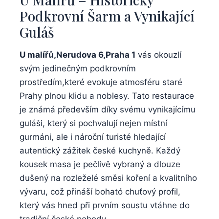
Podkrovní Šarm a Vynikající
Guláš
U malířů,Nerudova 6,Praha 1
⁢vás okouzlí
svým jedinečným podkrovním
prostředím,které evokuje atmosféru staré​
Prahy plnou klidu a⁢ noblesy. Tato⁤ restaurace
je známá především díky svému vynikajícímu
guláši, který si pochvalují nejen⁣ místní
gurmáni,‍ ale i ⁣nároční turisté hledající
autentický zážitek české kuchyně. ​Každý
kousek masa je pečlivě⁤ vybraný a dlouze
dušený​ na rozleželé směsi koření‍ a kvalitního
vývaru, což přináší boható chuťový profil,⁤
který‌ vás hned při prvním‍ soustu vtáhne do