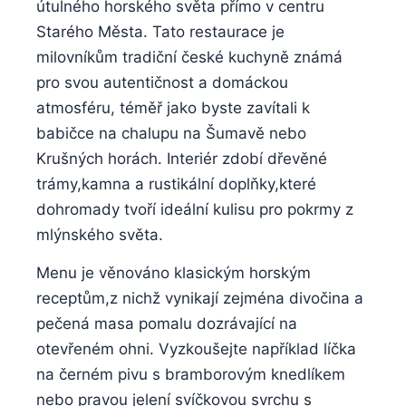
útulného horského světa přímo v centru
‌Starého Města. Tato⁢ restaurace je
⁣milovníkům tradiční české ⁣kuchyně známá
pro svou autentičnost⁤ a domáckou⁢
atmosféru, téměř jako⁢ byste zavítali⁤ k
babičce na chalupu na Šumavě⁢ nebo
Krušných horách. Interiér zdobí dřevěné
trámy,kamna a rustikální doplňky,které
dohromady tvoří ideální kulisu ‍pro pokrmy z‌
mlýnského světa.
Menu je věnováno ‍klasickým​ horským
⁣receptům,z nichž vynikají zejména divočina a
pečená masa pomalu dozrávající ⁣na​
otevřeném ohni.⁣ Vyzkoušejte například líčka
na černém pivu s bramborovým knedlíkem
nebo pravou jelení ⁣svíčkovou​ svrchu‌ s