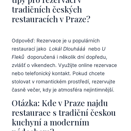
tradičních českých
restauracích v⁣ Praze?
‍ ‌
Odpověď: Rezervace ⁢je u⁣ populárních⁣
restaurací jako ‌
Lokál⁣ Dlouhááá
‍ nebo
U
Fleků
‌ doporučená i několik dní dopředu, ​
zvlášť o víkendech. Využijte ⁣online rezervace
nebo telefonický‌ kontakt. Pokud chcete⁣
stolovat v romantickém⁣ prostředí, ⁢rezervujte
⁣časně ⁢večer, ⁢kdy je‍ atmosféra nejintimnější.
Otázka: ⁢Kde v Praze najdu ​
restaurace s tradiční ‍českou⁢
kuchyní a moderním⁤