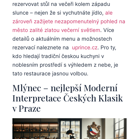
rezervovat stůl na večeři kolem západu
slunce – nejen že si vychutnáte jídlo,
ale
zároveň zažijete nezapomenutelný pohled ‍na
město zalité zlatou večerní ‌světlem
. Více
detailů o aktuálním menu a možnostech
rezervací naleznete na ⁢
uprince.cz
. ⁣Pro ty,
kdo hledají tradiční českou kuchyni v
⁣noblesním prostředí s výhledem z nebe, je
tato restaurace jasnou volbou.
Mlýnec – nejlepší Moderní
Interpretace Českých Klasik
v Praze