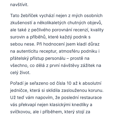
navštívit.
Tato žebříček⁤ vychází nejen ​z mých osobních
zkušeností a několikaletých chutných objevů,
ale ⁤také z ⁣pečlivého porovnání recenzí, kvality⁤
surovin a příběhů, ⁢které každý podnik s
sebou‌ nese. Při hodnocení ‌jsem ⁤kladl důraz
na autenticitu receptur, atmosféru podniku ⁤i
⁤přátelský přístup personálu – prostě na
⁣všechno,⁤ co dělá ⁢z první návštěvy zážitek ​na
celý ‌život.
Pořadí je ⁢seřazeno​ od čísla 10⁣ až k absolutní ​
jedničce, která⁤ si sklidila ⁤zaslouženou korunu.
Už teď vám napovím, že⁢ poslední⁣ restaurace
vás překvapí⁤ nejen klasickými knedlíky ⁣a
svíčkovou, ‍ale i příběhem, který ​stojí za