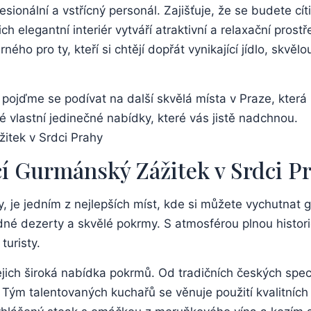
sionální a vstřícný personál. Zajišťuje, že se budete cít
 elegantní interiér vytváří atraktivní a relaxační prost
ého pro ty, kteří si chtějí dopřát vynikající jídlo, skvěl
, pojďme se podívat na další skvělá místa v Praze, která
é vlastní jedinečné nabídky, které vás jistě nadchnou.
ící Gurmánský Zážitek v Srdci P
hy, je jedním z nejlepších míst, kde si můžete vychutna
hodné dezerty a skvělé pokrmy. S atmosférou plnou histor
turisty.
jich široká nabídka pokrmů. Od tradičních českých specia
 Tým talentovaných kuchařů se věnuje použití kvalitních s