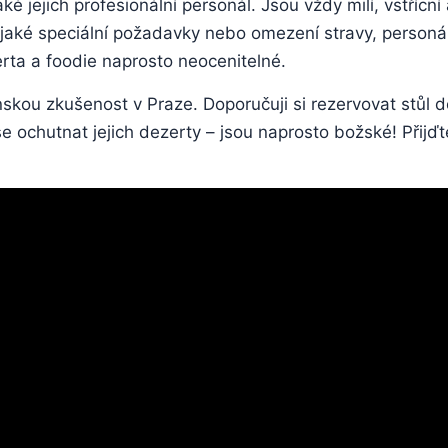
jejich profesionální personál. Jsou vždy milí, vstřícní 
jaké speciální požadavky nebo omezení stravy, personál 
rta a foodie naprosto neocenitelné.
skou zkušenost v Praze. Doporučuji si rezervovat stůl d
e se ochutnat jejich dezerty – jsou naprosto božské! Přijďt