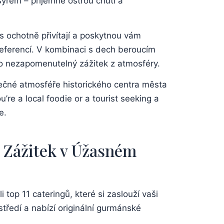
ýrem – příjemně ostrou chutí a
s ochotně přivítají a poskytnou vám
preferencí. V kombinaci s dech beroucím
pro nezapomenutelný zážitek z atmosféry.
nečné atmosféře historického centra města
re a local foodie or a tourist seeking a
e.
 Zážitek v Úžasném
top 11 cateringů, které si zaslouží vaši
ředí a nabízí originální gurmánské