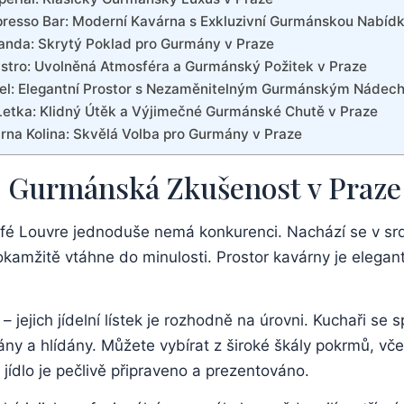
presso Bar: Moderní Kavárna s Exkluzivní Gurmánskou Nabídk
landa: Skrytý Poklad pro Gurmány v Praze
istro: Uvolněná Atmosféra a Gurmánský Požitek v Praze
bel: Elegantní Prostor s Nezaměnitelným Gurmánským Nádec
Letka: Klidný Útěk a Výjimečné Gurmánské Chutě v Praze
árna Kolina: Skvělá Volba pro Gurmány v Praze
ší Gurmánská Zkušenost v Praze
fé Louvre jednoduše nemá konkurenci. Nachází se v srdc
amžitě vtáhne do minulosti. Prostor kavárny je elegantn
 jejich jídelní lístek je rozhodně na úrovni. Kuchaři se s
írány a hlídány. Můžete vybírat z široké škály pokrmů, vče
ídlo je pečlivě připraveno a prezentováno.