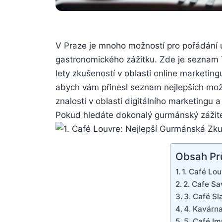
V Praze je mnoho možností pro pořádání u
gastronomického zážitku. Zde je seznam To
lety zkušeností v oblasti online marketin
abych vám přinesl seznam nejlepších možn
znalosti v oblasti digitálního marketingu
Pokud hledáte dokonalý gurmánský zážitek 
Obsah Pr
1. Café Lo
2. Cafe Sa
3. Café Sl
4. Kavárn
5. Café Im