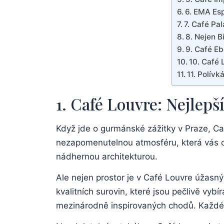
6. EMA Es
7. Café Pa
8. Nejen B
9. Café E
10. Café 
11. Polívk
1. Café Louvre: Nejlep
Když jde o gurmánské zážitky v Praze, Ca
nezapomenutelnou atmosféru, která vás ok
nádhernou architekturou.
Ale nejen prostor je v Café Louvre úžasný –
kvalitních surovin, které jsou pečlivě vyb
mezinárodně inspirovaných chodů. Každé j