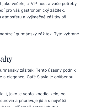
it jako večeřející VIP host a vaše potřeby
ředí pro váš gastronomický zážitek.
ou atmosféru a výjimečné zážitky při
 nabízejí gurmánský zážitek. Tyto vybrané
rahy
t gurmánský zážitek. Tento úžasný podnik
ie a elegance, Café Slavia je oblíbenou
lit, jako je vepřo-knedlo-zelo, po
urovin a připravuje jídla s největší