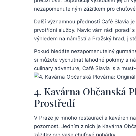
precizností. Doporučuji vyzkoušet jejich
nezapomenutelným zážitkem pro chuťové
Další významnou předností Café Slavia je 
prvotřídní služby. Navíc vám rádi poradí 
výhledem na náměstí a Pražský hrad, jistě 
Pokud hledáte nezapomenutelný gurmánský 
si můžete vychutnat lahodné pokrmy a nápoj
culinary adventure, Café Slavia is a must-
4. Kavárna Občanská P
Prostředí
V Praze je mnoho restaurací a kaváren nabí
pozornost. Jedním z nich je Kavárna Obča
zážitky pro vaše chuťové pohárky.