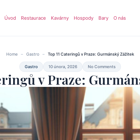
Úvod
Restaurace
Kavárny
Hospody
Bary
O nás
Home
–
Gastro
–
Top 11 Cateringů v Praze: Gurmánský Zážitek
Gastro
10 února, 2026
No Comments
eringů v Praze: Gurmán