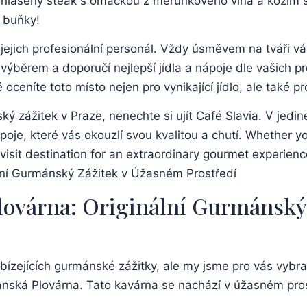
 vyhlášený steak s omáčkou z meruňkového vína a kozím s
 buňky!
jejich profesionální personál. Vždy úsměvem na tváři vá
s výběrem a doporučí nejlepší jídla a nápoje dle vašich 
oceníte toto místo nejen pro vynikající jídlo, ale také 
zážitek v Praze, nenechte si ujít Café Slavia. V jedi
e, které vás okouzlí svou kvalitou a chutí. Whether you’
visit destination for an extraordinary gourmet experienc
lovárna: Originální Gurmánský
zejících gurmánské zážitky, ale my jsme pro vás vybrali 
nská Plovárna. Tato kavárna se nachází v úžasném prost