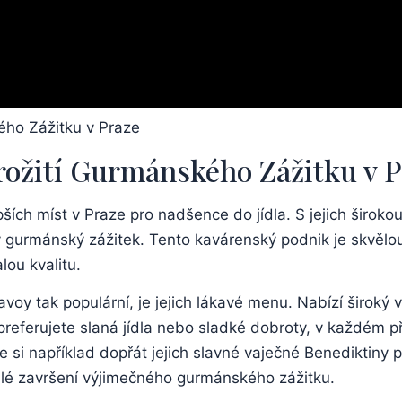
Prožití Gurmánského Zážitku v 
ích míst v Praze pro nadšence do jídla. S jejich široko
gurmánský zážitek. Tento kavárenský podnik je skvělou v
lou kvalitu.
voy tak populární, je jejich lákavé menu. Nabízí široký 
 preferujete slaná jídla nebo sladké dobroty, v každém 
si například dopřát jejich slavné vaječné Benediktiny p
alé završení výjimečného gurmánského zážitku.