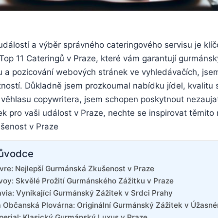
dálostí a výběr správného cateringového servisu je klí
p 11 Cateringů v Praze, které vám garantují gurmánský z
gu a pozicování webových stránek ve vyhledávačích, jsem
ostí. Důkladně jsem prozkoumal nabídku jídel, kvalitu 
 a věhlasu copywritera, jsem schopen poskytnout nezauja
pro vaši událost v Praze, nechte se inspirovat těmito 
ůvodce
uvre: Nejlepší Gurmánská Zkušenost v Praze
voy: Skvělé Prožití Gurmánského Zážitku v Praze
avia: Vynikající Gurmánský Zážitek v Srdci Prahy
a Občanská Plovárna: Originální Gurmánský Zážitek v Úžasné
perial: Klasický Gurmánský Luxus v Praze