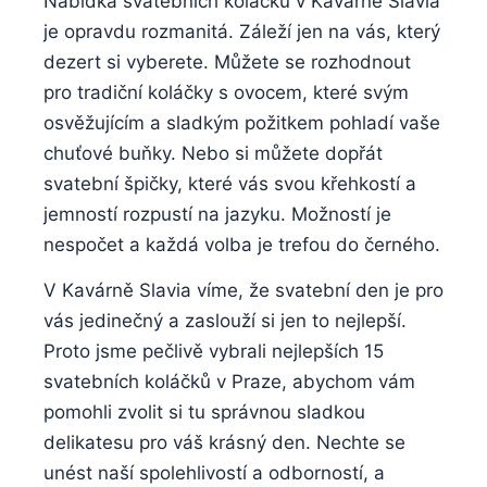
Nabídka svatebních koláčků v Kavárně Slavia
je opravdu rozmanitá. Záleží jen na vás, který
dezert si vyberete. Můžete se rozhodnout
pro tradiční koláčky s ovocem, které svým
osvěžujícím a sladkým požitkem pohladí vaše
chuťové buňky. Nebo si můžete dopřát
svatební špičky, které vás svou křehkostí a
jemností rozpustí na jazyku. Možností je
nespočet a každá volba je trefou do černého.
V Kavárně Slavia víme, že svatební den je pro
vás jedinečný a zaslouží si jen to nejlepší.
Proto jsme pečlivě vybrali nejlepších 15
svatebních koláčků v Praze, abychom vám
pomohli zvolit si tu správnou sladkou
delikatesu pro váš krásný den. Nechte se
unést naší spolehlivostí a odborností, a