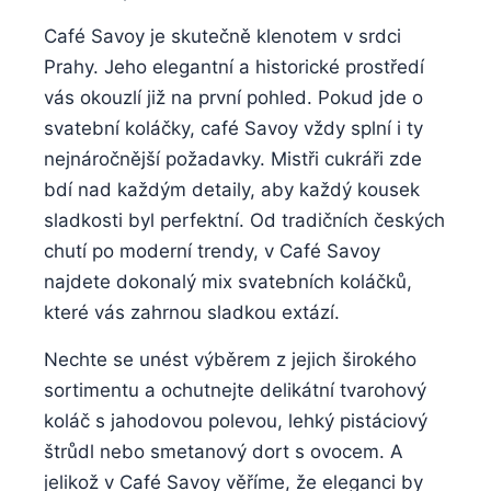
Café Savoy je skutečně klenotem v srdci
Prahy. Jeho elegantní a historické prostředí
vás okouzlí již na první pohled. Pokud jde o
svatební koláčky, café Savoy vždy splní i ty
nejnáročnější požadavky. Mistři cukráři zde
bdí nad každým detaily, aby každý kousek
sladkosti byl perfektní. Od tradičních českých
chutí po moderní trendy, v Café Savoy
najdete dokonalý mix svatebních koláčků,
které vás zahrnou sladkou extází.
Nechte se unést výběrem z jejich širokého
sortimentu a ochutnejte delikátní tvarohový
koláč s jahodovou polevou, lehký pistáciový
štrůdl nebo smetanový dort s ovocem. A
jelikož v Café Savoy věříme, že eleganci by