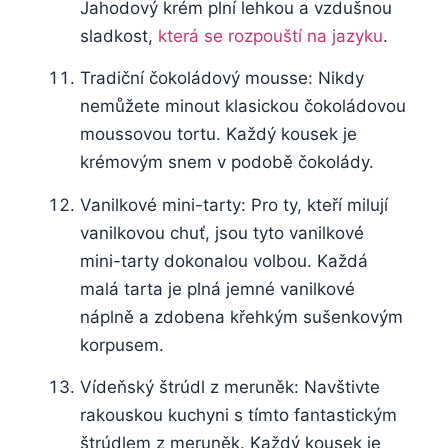
Jahodový krém plní lehkou a vzdušnou
sladkost,
která se rozpouští na jazyku
.
Tradiční čokoládový mousse: Nikdy
nemůžete minout klasickou čokoládovou
moussovou tortu. Každý kousek je
krémovým snem v podobě čokolády.
Vanilkové mini-tarty: Pro ty, kteří milují
vanilkovou chuť, jsou tyto vanilkové
mini-tarty dokonalou volbou. Každá
malá tarta je plná jemné vanilkové
náplně a zdobena křehkým sušenkovým
korpusem.
Vídeňský štrúdl z meruněk: Navštivte
rakouskou kuchyni s tímto fantastickým
štrúdlem z meruněk. Každý kousek je