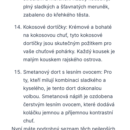
plný sladkých a šťavnatých meruněk,
zabaleno do křehkého těsta.
Kokosové dortíčky: Krémové a bohaté
na kokosovou chuť, tyto kokosové
dortíčky jsou skutečným požitkem pro
vaše chuťové pohárky. Každý kousek je
malým kouskem rajského ostrova.
Smetanový dort s lesním ovocem: Pro
ty, kteří milují kombinaci sladkého a
kyselého, je tento dort dokonalou
volbou. Smetanová náplň je ozdobena
čerstvým lesním ovocem, které dodává
koláčku jemnou a příjemnou kontrastní
chuť.
Nyní máte podrobný seznam těch nejlepších