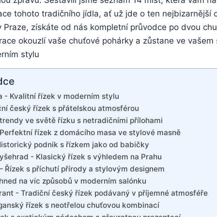
lou zprávu. Sestavili ⁤jsme seznam 14 míst, ⁣která vám na
ce tohoto ‌tradičního jídla, ať ⁣už jde ⁤o ten nejbizarnější⁤
v Praze, získáte od nás kompletní⁣ průvodce po dvou ‍chu
aurace ⁣okouzlí vaše chuťové pohárky a zůstane ve vašem⁤ s
dce
 -‌ Kvalitní řízek v moderním ‌stylu
iční český řízek s přátelskou⁢ atmosférou
trendy ve ​světě řízku s⁢ netradičními‍ přílohami
Perfektní ⁣řízek z domácího masa ⁣ve‌ stylové masně
⁤Historický podnik s řízkem jako ⁣od babičky
šehrad -⁢ Klasický ‌řízek s výhledem na​ Prahu
 Řízek ⁢s​ příchutí přírody⁢ a stylovým​ designem
 ‌hned na víc způsobů‍ v moderním ⁤salónku
urant -‌ Tradiční český řízek podávaný v příjemné atmosféře
eganský řízek s ⁢neotřelou chuťovou kombinací