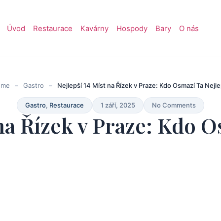
Úvod
Restaurace
Kavárny
Hospody
Bary
O nás
ome
–
Gastro
–
Nejlepší 14 Míst na Řízek v Praze: Kdo Osmazí Ta Nejle
Gastro
,
Restaurace
1 září, 2025
No Comments
 na Řízek v Praze: Kdo O