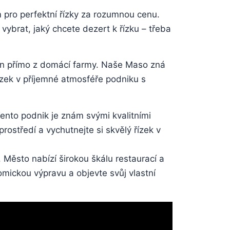
m pro perfektní řízky za rozumnou cenu.
 vybrat, jaký chcete dezert ‍k řízku – třeba
in přímo z domácí farmy.​ Naše Maso zná⁤
řízek v příjemné atmosféře podniku s
ento podnik je znám svými kvalitními
rostředí ⁤a vychutnejte si skvělý řízek v
. Město nabízí širokou‍ škálu restaurací‌ a​
omickou výpravu a objevte svůj vlastní