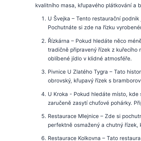
kvalitního masa,⁣ křupavého plátkování a ⁢
U Švejka – Tento restaurační podnik j
⁣Pochutnáte ⁣si zde na řízku vyrobe
Řízkárna – Pokud hledáte něco méně ⁣t
tradičně připravený řízek z kuřecího m
‍oblíbené ​jídlo v ⁣klidné atmosféře.
Pivnice U Zlatého Tygra – Tato histo
obrovský, křupavý řízek s bramborový
U Kroka -‌ Pokud hledáte ​místo, ​kde‍
zaručeně zasytí chuťové pohárky. Připr
Restaurace ‍Mlejnice – Zde ‌si pochut
⁢perfektně osmažený a chutný ⁤řízek, kt
Restaurace Kolkovna – Tato restaurac