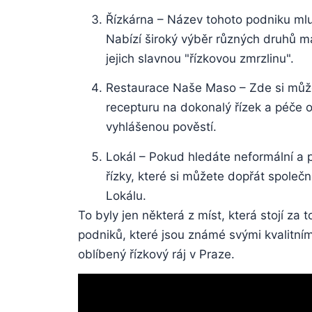
Řízkárna – ‌Název‍ tohoto podniku ml
Nabízí široký výběr různých​ druhů masa
jejich ⁤slavnou "řízkovou zmrzlinu".
Restaurace Naše Maso – Zde si‌ můžet
recepturu na dokonalý řízek​ a péče o
vyhlášenou pověstí.
Lokál – Pokud hledáte neformální a p
řízky, které si můžete dopřát společně
Lokálu.
To byly jen některá z ​míst, která stojí za​ 
podniků, které jsou⁢ známé svými ⁣kvalitní
oblíbený řízkový ráj v ⁣Praze.