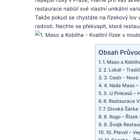
nejlepší řízky v ‌Praze, máme pro vás skvě
restaurace nabízí své vlastní unikátní ‌varia
Takže pokud se chystáte na řízekový lov⁢ 
radosti. Nechte se překvapit,​ která ​rest
Obsah Průvo
1. Maso a Kobliha
2. Lokál – ⁢Trad
3. Cestr -⁢ Nové 
4. Naše Maso – 
5. U ‍Pinkasů – 
6. Restaurace Vy
7. Divoká Šárka –
8. Kogo​ – Řízek
9. Švejk ⁣Resta
10. Plevel – V