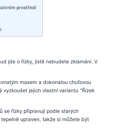
uzivním prostředí
í
ud jde o řízky, jistě⁤ nebudete zklamáni. V
u, šťavnatým masem a dokonalou chuťovou‌
‍vyzkoušet jejich vlastní variantu "Řízek
 se řízky připravují podle‍ starých
ě tepelně upraven, takže si můžete být