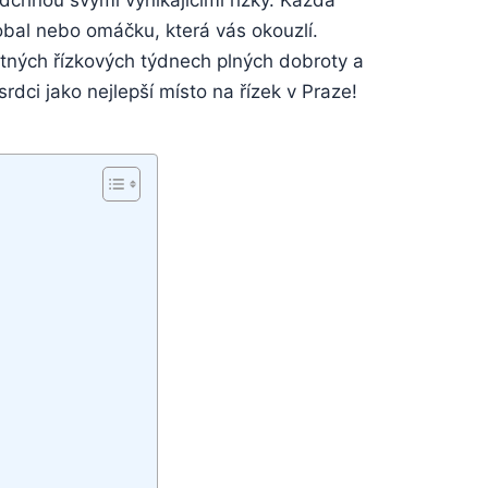
dchnou svými vynikajícími ⁤řízky. Každá
 obal nebo⁣ omáčku, která⁤ vás​ okouzlí.
tných řízkových týdnech⁤ plných dobroty ⁢a
rdci jako nejlepší místo na řízek v Praze!