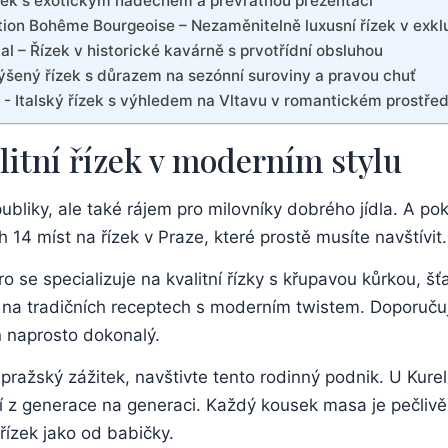
ízek⁢ s exotickým nádechem a převratnou prezentací
ation ‌Bohême Bourgeoise⁣ – Nezaměnitelně luxusní řízek v exkl
al – Řízek v historické kavárně s prvotřídní obsluhou
yvýšený řízek s důrazem na sezónní suroviny a pravou chuť
 ⁣- Italský řízek s výhledem na Vltavu​ v romantickém prostřed
litní řízek v moderním ‌stylu
liky, ale také rájem pro milovníky ⁤dobrého ⁤jídla. A ‌pok
14 míst na řízek v Praze, které prostě musíte⁤ navštívit.
tro se specializuje na⁤ kvalitní řízky‌ s křupavou kůrko
na ⁤tradičních receptech s moderním twistem. Doporučuji 
eň naprosto dokonalý.
ražský ⁢zážitek, navštivte tento rodinný⁣ podnik. U Kurelů
í z⁤ generace na‍ generaci. Každý ‍kousek masa je pečliv
 ​řízek jako od ⁣babičky.