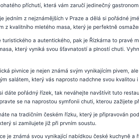
bohatého příchutí, ​která vám zaručí jedinečný​ gastronom
e jedním⁤ z ‍nejznámějších v⁤ Praze a dělá si pořádné jmé
ném z kvalitního‌ mletého masa, který je⁢ perfektně osm
uristického a autentického, pak‍ je Řízkárna to pravé mí
asa, který‍ vyniká svou šťavnatostí a plností chuti. Vyhn
rická pivnice je nejen známá svým vynikajícím pivem, ale
m salátem, který vás ‍naprosto nadchne svou kvalitou i v
 si dáte pořádný řízek, tak neváhejte navštívit tuto ​rest
avte⁤ se na ⁤naprostou⁣ symfonii chuti,‌ kterou⁣ zažijete ⁤
náte na tradičním​ českém ⁣řízku, který je připravován ‍po
erý ‍si zamilujete již při prvním soustu.
e ‌je známá svou vynikající nabídkou ⁢české⁢ kuchyně a ř