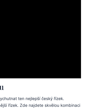
ou
chutnat ten nejlepší český‍ řízek.
ší řízek. ​Zde ⁣najdete skvělou kombinaci