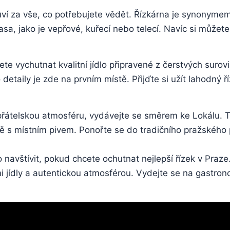
uví za vše, co potřebujete vědět. Řízkárna je synonyme
, jako je vepřové,‌ kuřecí nebo⁤ telecí. ‌Navíc⁢ si ⁤můžete
e vychutnat kvalitní jídlo připravené​ z čerstvých surov
 detaily je zde na prvním místě. Přijďte si užít lahodný 
řátelskou‍ atmosféru, vydávejte⁢ se směrem ke Lokálu. T
 s místním⁤ pivem. Ponořte se‍ do​ tradičního pražského p
to navštívit,⁢ pokud chcete ochutnat nejlepší řízek v‌ Praze
mi jídly a autentickou atmosférou. Vydejte se na gastron