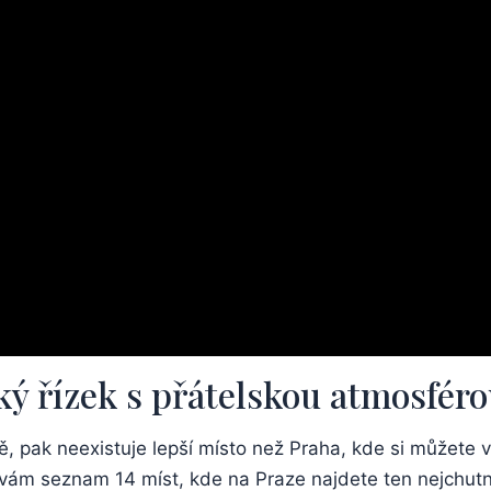
ský řízek s přátelskou⁢ atmosfér
, ⁤pak ​neexistuje lepší místo než Praha, kde si můžete vy
ám seznam 14 míst, kde na Praze najdete ten⁣ nejchutněj