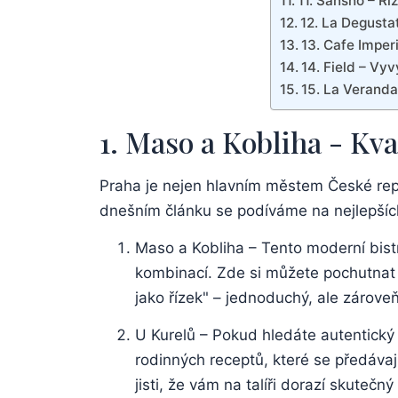
11. Sansho – Ř
12. ‌La ‌Degust
13. Cafe Imperi
14. Field⁢ – V
15. La Veranda
1. Maso a Kobliha -‌ Kva
Praha⁢ je⁣ nejen hlavním městem České repub
dnešním článku se podíváme ⁣na nejlepších 
Maso a ⁢Kobliha⁢ – ‌Tento moderní bis
kombinací. Zde si můžete pochutnat‌ 
jako řízek" – jednoduchý, ⁢ale⁣ zárov
U Kurelů – Pokud hledáte ⁣autentický p
rodinných​ receptů, které se předávaj
⁣jisti, že vám na talíři dorazí skutečný