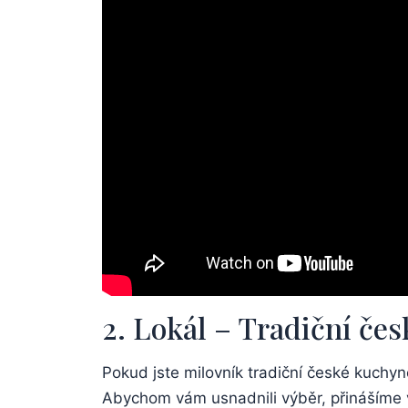
2. Lokál – ⁢Tradiční če
Pokud jste milovník tradiční české kuchyně
Abychom vám usnadnili výběr,⁣ přinášíme v