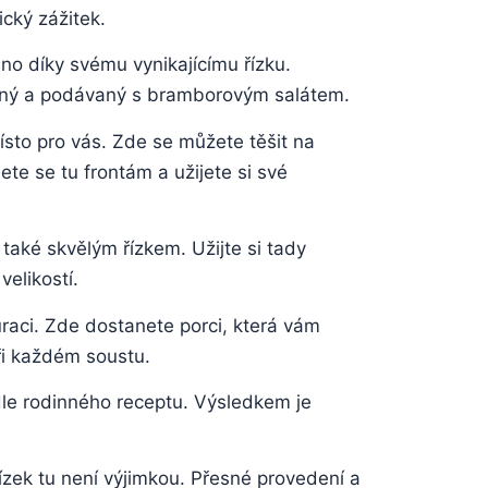
ický zážitek.
no díky svému vynikajícímu ‌řízku.
ažený a podávaný s bramborovým salátem.
sto pro vás. Zde‍ se ‍můžete těšit na
ete se tu ‍frontám a užijete si své
 také skvělým řízkem. Užijte si tady
elikostí.
auraci. Zde dostanete porci, která vám
při ‍každém soustu.
dle rodinného receptu.‍ Výsledkem ⁢je
ízek tu není výjimkou. Přesné ‍provedení a