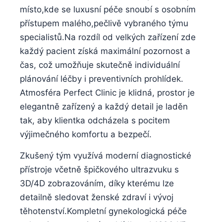
místo,kde se luxusní péče snoubí s ⁣osobním
přístupem malého,pečlivě vybraného ​týmu
specialistů.Na rozdíl od velkých ⁤zařízení zde
každý pacient získá maximální pozornost a
čas, což umožňuje‍ skutečně individuální
plánování léčby i preventivních prohlídek.
Atmosféra‍ Perfect Clinic je klidná, prostor ‌je
elegantně zařízený a ⁢každý⁢ detail ‍je laděn
‍tak, ⁢aby klientka odcházela s pocitem‍
výjimečného komfortu a bezpečí.
Zkušený tým využívá moderní diagnostické
přístroje včetně špičkového ultrazvuku⁤ s
3D/4D ⁤zobrazováním, díky kterému ⁤lze‌
detailně sledovat ‍ženské ⁢zdraví i vývoj
těhotenství.Kompletní gynekologická péče