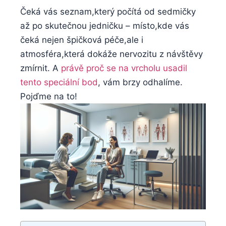
Čeká vás seznam,který počítá od sedmičky
⁣až po⁣ skutečnou jedničku – místo,kde vás⁤
čeká nejen ‍špičková péče,ale i
atmosféra,která dokáže nervozitu z návštěvy
zmírnit. A ​
právě proč se ⁣na vrcholu ‍usadil
tento speciální bod
, ​vám ‍brzy odhalíme.
Pojďme na to!