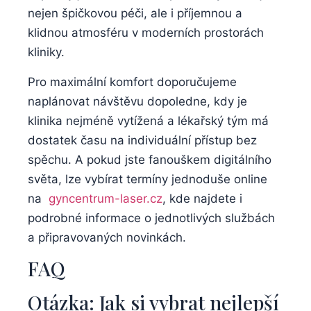
nejen špičkovou péči, ale i příjemnou a
‍klidnou ​atmosféru v moderních prostorách
kliniky.
Pro maximální komfort doporučujeme
naplánovat ‍návštěvu dopoledne, ​kdy je
klinika nejméně vytížená a lékařský ‌tým má
dostatek času na⁤ individuální přístup ⁣bez
⁢spěchu. A pokud jste ‍fanouškem digitálního⁢
světa, lze vybírat ⁤termíny jednoduše online‍
na ‌
gyncentrum-laser.cz
, kde najdete i
podrobné informace o jednotlivých službách ​
a připravovaných novinkách.
FAQ
Otázka: Jak si‍ vybrat nejlepší