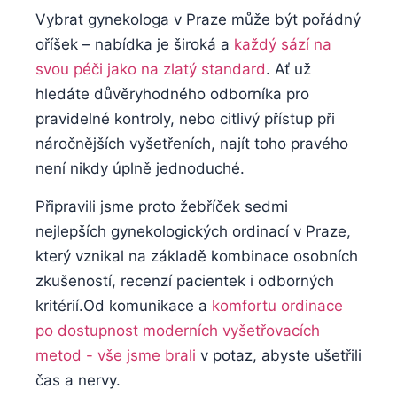
Vybrat gynekologa v Praze může ⁣být pořádný
oříšek – ⁤nabídka je ‌široká a
každý sází ⁢na
svou péči jako ​na zlatý standard
. Ať už
hledáte důvěryhodného odborníka ‌pro
pravidelné kontroly, ‍nebo⁣ citlivý přístup ⁤při
náročnějších vyšetřeních, najít toho pravého
není nikdy úplně jednoduché.
Připravili ⁣jsme proto žebříček ⁤sedmi
nejlepších gynekologických ordinací v‌ Praze,
který vznikal na‌ základě⁤ kombinace⁢ osobních
zkušeností, recenzí pacientek i odborných
kritérií.Od komunikace ⁤a
komfortu ordinace
po dostupnost moderních vyšetřovacích
metod -⁤ vše​ jsme brali
‍v potaz, abyste ušetřili
čas a nervy.