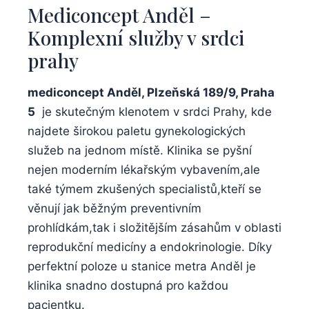
Mediconcept⁣ Anděl –
Komplexní⁤ služby v srdci
prahy
mediconcept Anděl, Plzeňská 189/9, Praha
‍5
⁤ je skutečným klenotem v​ srdci Prahy, ​kde‍
najdete ‍širokou paletu gynekologických
služeb na jednom místě. Klinika se pyšní⁤
nejen moderním lékařským vybavením,ale
také týmem zkušených specialistů,kteří se
věnují jak ⁤běžným preventivním‌
prohlídkám,tak i složitějším⁣ zásahům v oblasti
reprodukční medicíny a endokrinologie. Díky
perfektní poloze u stanice metra Anděl ⁢je
klinika snadno dostupná pro každou
⁤pacientku.