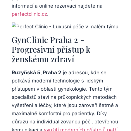
informací a online‌ rezervaci​ najdete na
perfectclinic.cz
.
GynClinic Praha‌ 2 ⁢-‌
Progresivní přístup ⁣k
ženskému zdraví
Ruzyňská 5,​ Praha​ 2
​je adresou, kde se
⁢potkává ⁤moderní technologie s lidským
přístupem v ‌oblasti gynekologie. Tento tým
specialistů staví na ⁣průkopnických metodách
vyšetření a léčby, které jsou zároveň šetrné a
maximálně​ komfortní⁢ pro​ pacientky. ⁢Díky
důrazu na ⁢individualizovanou péči, otevřenou
komunikaci a
využití‌ moderních přístrojů patří⁣