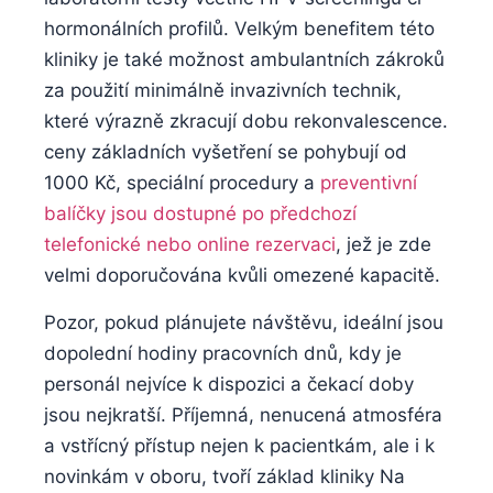
⁢hormonálních profilů. Velkým benefitem⁢ této‍
kliniky je ‍také možnost ambulantních zákroků
za použití minimálně invazivních technik,
⁤které výrazně zkracují dobu rekonvalescence.‍
ceny základních vyšetření se‌ pohybují od‌
1000 Kč, speciální ⁢procedury ⁤a
preventivní
balíčky jsou ⁤dostupné ​po⁢ předchozí
telefonické​ nebo online rezervaci
, jež je zde
velmi doporučována kvůli omezené ⁤kapacitě.
Pozor, pokud plánujete návštěvu, ideální jsou
dopolední ⁢hodiny pracovních dnů, ‌kdy je
personál‌ nejvíce k ‌dispozici a čekací doby
jsou nejkratší.​ Příjemná, nenucená atmosféra
a ​vstřícný⁤ přístup nejen k ​pacientkám, ale ‌i k
novinkám v oboru,‍ tvoří základ kliniky Na