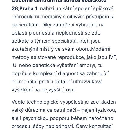
Odborné⁣ centrum na adrese⁣ Vodičkova
⁢28,Praha 1
⁢ nabízí⁣ unikátní⁤ spojení‌ špičkové
reprodukční medicíny s citlivým přístupem k
pacientkám. ​Díky ‍zaměření ‍výhradně na
oblasti plodnosti a neplodnosti se zde
setkáte‌ s⁤ týmem specialistů, kteří⁣ jsou
skutečnými mistry ve svém oboru.Moderní
metody asistované ‌reprodukce, jako jsou IVF,
IUI nebo⁤ genetická vyšetření ⁢embryí, tu
doplňuje komplexní diagnostika zahrnující
hormonální profil i ‍detailní ultrazvuková
vyšetření‍ na nejvyšší úrovni.
Vedle technologické vyspělosti je zde kladen
‍velký důraz ⁣na celostní​ péči – nejen fyzickou,
ale i psychickou podporu ⁤během náročného
procesu léčby neplodnosti.⁣ Ceny konzultací