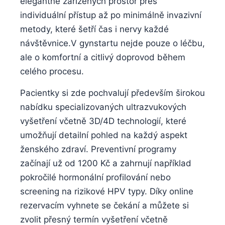
elegantně zařízených prostor přes
individuální přístup až po minimálně invazivní
⁤metody, které šetří čas i nervy každé
návštěvnice.V⁣ gynstartu nejde⁣ pouze o léčbu,
ale o komfortní a citlivý doprovod během
celého ⁢procesu.
Pacientky si zde pochvalují především širokou
‍nabídku specializovaných ultrazvukových​
vyšetření včetně 3D/4D technologií, které
umožňují detailní pohled⁢ na každý aspekt
ženského zdraví. ‍Preventivní programy
začínají už od 1200 Kč a ‌zahrnují například
⁢pokročilé hormonální profilování nebo
screening na ​rizikové ⁣HPV ‍typy. ⁣Díky online
rezervacím vyhnete ⁣se čekání a můžete si
zvolit přesný termín⁢ vyšetření‍ včetně