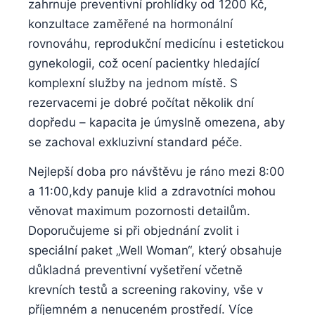
zahrnuje preventivní prohlídky⁤ od 1200 Kč,
‍konzultace⁣ zaměřené na ‌hormonální
rovnováhu,⁤ reprodukční medicínu i estetickou⁤
gynekologii, což ‍ocení pacientky hledající
komplexní služby na jednom místě. S
rezervacemi je dobré počítat několik ⁣dní​
dopředu – kapacita ⁤je úmyslně omezena, ⁤aby
se ‌zachoval exkluzivní standard péče.
Nejlepší doba pro ⁢návštěvu⁢ je⁣ ráno mezi 8:00
a 11:00,kdy panuje klid a zdravotníci mohou
věnovat⁤ maximum ​pozornosti ‍detailům.
Doporučujeme si při objednání​ zvolit i
speciální ⁤paket „Well Woman“, který⁤ obsahuje
⁤důkladná preventivní vyšetření včetně​
krevních testů a screening rakoviny, vše v
příjemném a nenuceném prostředí. Více⁤