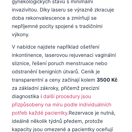
gynekologických stavů⁤ s minimální
invazivitou. Díky laseru⁤ se ⁣výrazně zkracuje
⁣doba ⁣rekonvalescence a zmírňují‍ se
nepříjemné pocity spojené s tradičními
výkony.
V ‍nabídce najdete‍ například⁢ ošetření
inkontinence, laserovou⁤ rejuvenaci vaginální
sliznice, řešení ​poruch menstruace nebo
⁢odstranění benigních útvarů. Ceník je
⁤transparentní a ceny začínají kolem
3500 Kč
za základní zákroky, přičemž precizní
diagnostika i
další⁣ procedury jsou
přizpůsobeny ⁤na⁤ míru podle individuálních
potřeb každé pacientky
.Rezervace je nutná,
ideálně několik‌ týdnů⁣ předem, protože
kapacity jsou omezené a pacientky ​oceňují