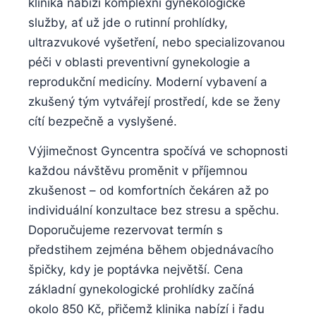
klinika nabízí komplexní gynekologické
⁢služby,‌ ať⁣ už jde o rutinní prohlídky, ​
ultrazvukové vyšetření, nebo‌ specializovanou
‌péči v oblasti preventivní gynekologie a
⁤reprodukční medicíny. ​Moderní vybavení ⁢a​
zkušený tým vytvářejí ‍prostředí, kde se ‌ženy⁤
cítí bezpečně ⁣a ‍vyslyšené.
Výjimečnost Gyncentra spočívá ve schopnosti
každou návštěvu⁢ proměnit v příjemnou
zkušenost – od ‌komfortních čekáren až po
individuální konzultace ⁤bez stresu a spěchu.
Doporučujeme rezervovat ⁣termín s
předstihem zejména⁢ během objednávacího
⁢špičky, kdy ‌je poptávka největší. Cena‍
základní gynekologické ⁣prohlídky začíná
okolo 850 ⁣Kč, přičemž ⁢klinika ‍nabízí i⁤ řadu