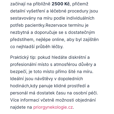
začínají⁤ na přibližně
2500 Kč
, ⁣přičemž
detailní vyšetření a léčebné ⁤procedury ​jsou
‌sestavovány na míru‌ podle individuálních
potřeb pacientky.Rezervace ⁣termínu⁣ je
nezbytná ⁢a doporučuje se s ⁤dostatečným
předstihem, nejlépe online, aby⁤ byl zajištěn
co ⁢nejhladší průběh léčby.
Praktický ​tip: pokud hledáte diskrétní‍ a
profesionální místo s atmosférou‍ důvěry⁤ a
⁢bezpečí,‍ je toto místo přímo šité na míru.
Ideální⁤ jsou návštěvy v dopoledních
hodinách,kdy⁣ panuje klidné⁢ prostředí a‍
personál má dostatek ‍času na osobní péči.
Více informací včetně možnosti ⁢objednání
najdete na
priorgynekologie.cz
.