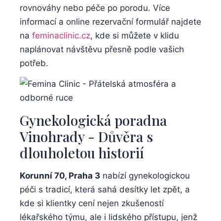
rovnováhy nebo péče ‍po porodu. Více
⁢informací a online rezervační formulář najdete
na
feminaclinic.cz
, kde ‌si můžete v‍ klidu
naplánovat návštěvu přesně podle ​vašich
⁤potřeb.
Gynekologická poradna
Vinohrady ⁤- Důvěra s
dlouholetou historií
Korunní‌ 70, Praha ‍3
nabízí⁤ gynekologickou‍
péči s‌ tradicí, která sahá desítky let zpět, a
‍kde si klientky cení ‍nejen zkušeností
‌lékařského týmu, ale‍ i lidského přístupu,‌ jenž