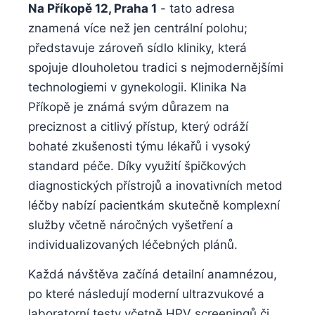
Na Příkopě​ 12, Praha ​1
-​ tato⁢ adresa⁣
znamená⁤ více než jen centrální polohu;
představuje‍ zároveň sídlo kliniky, která
spojuje dlouholetou tradici s nejmodernějšími
technologiemi v gynekologii.‍ Klinika Na
Příkopě je známá svým‌ důrazem na⁣
preciznost a ⁣citlivý přístup, který odráží
bohaté zkušenosti ⁢týmu lékařů i vysoký
standard⁣ péče. ‌Díky využití špičkových
diagnostických​ přístrojů a​ inovativních metod
léčby⁢ nabízí pacientkám skutečně⁤ komplexní
služby ⁣včetně náročných vyšetření a
individualizovaných léčebných plánů.
Každá ⁣návštěva začíná detailní anamnézou,
po které‍ následují moderní ultrazvukové a
laboratorní testy ⁢včetně HPV screeningů či