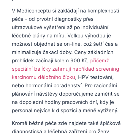
V Mediconceptu si zakládají na ‌komplexnosti
⁢péče -⁢ od prvotní ⁤diagnostiky přes
⁣ultrazvukové vyšetření až ‌po‌ individuální
léčebné plány ‍na míru. Velkou výhodou ⁤je
možnost objednat se on-line, což šetří čas a
minimalizuje čekací ‌doby. Ceny základních ​
prohlídek ⁤začínají kolem 900 Kč,
přičemž
speciální⁣ balíčky zahrnují například screening
karcinomu děložního čípku
, HPV ⁣testování,
nebo hormonální‌ poradenství. ⁣Pro ‍racionální
plánování návštěvy​ doporučujeme zaměřit se
na dopolední hodiny pracovních dní, kdy je
⁤personál nejvíce k dispozici a méně vytížený.
Kromě​ běžné ⁤péče zde‍ najdete ​také špičková
​diagnostická a léčebná zařízení pro ženy