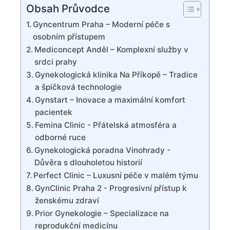
Obsah Průvodce
Gyncentrum​ Praha⁣ – Moderní péče s
osobním přístupem
Mediconcept⁣ Anděl – Komplexní⁤ služby v
srdci prahy
Gynekologická klinika Na Příkopě – Tradice
a špičková technologie
Gynstart⁢ – Inovace a ‌maximální⁣ komfort
pacientek
Femina Clinic ⁣- Přátelská atmosféra a
odborné ruce
Gynekologická poradna Vinohrady ⁤-
Důvěra s dlouholetou historií
Perfect Clinic – Luxusní péče ​v malém týmu
GynClinic Praha‌ 2 ⁢-‌ Progresivní přístup ⁣k
ženskému zdraví
Prior‍ Gynekologie – Specializace ⁢na
reprodukční medicínu