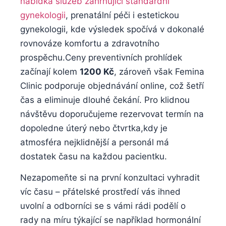
nabídka služeb zahrnující standardní
gynekologii
,​ prenatální péči i ​estetickou
⁢gynekologii, kde výsledek spočívá v dokonalé
rovnováze komfortu a zdravotního
prospěchu.Ceny​ preventivních ‌prohlídek
začínají kolem⁤
1200‌ Kč
, zároveň však Femina
Clinic podporuje objednávání online, což šetří
⁤čas a eliminuje⁣ dlouhé čekání. Pro klidnou
návštěvu doporučujeme rezervovat termín ⁤na
⁣dopoledne​ úterý nebo čtvrtka,kdy je
atmosféra ⁣nejklidnější⁣ a personál má
dostatek ​času na každou pacientku.
Nezapomeňte si⁤ na‍ první konzultaci‌ vyhradit⁣
víc času – přátelské prostředí‍ vás ihned
uvolní a ‌odborníci se s vámi rádi podělí‌ o
‍rady na míru týkající ⁣se například hormonální