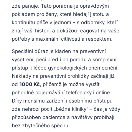
zde panuje. ‍Tato⁢ poradna⁣ je⁣ opravdovým
pokladem pro⁢ ženy, které hledají jistotu a
kontinuitu péče v ⁢jednom – s odborníky, kteří
znají vaši​ historii ‌a dokážou reagovat na vaše
⁣potřeby s⁤ maximální citlivostí a respektem.
Speciální důraz je kladen na preventivní
vyšetření, péči před‍ i po ⁣porodu‌ a‌ komplexní
přístup k ‌léčbě gynekologických onemocnění.‍
Náklady na preventivní prohlídky‍ začínají již‍
od
1000⁢ Kč
, přičemž je možné využít
pohodlné objednávání telefonicky i ⁣online.
Díky menšímu zařízení i osobnímu přístupu
zde nehrozí pocit „běžné kliniky“⁢ – čas je vždy
přizpůsoben​ pacientce a návštěvy probíhají
bez⁤ zbytečného spěchu.