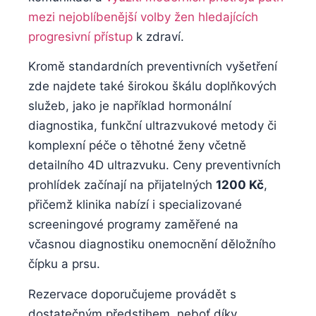
mezi nejoblíbenější⁢ volby⁢ žen hledajících
‍progresivní přístup
⁢k zdraví.
Kromě‍ standardních preventivních vyšetření
zde najdete také ⁣širokou škálu doplňkových
⁣služeb, jako je například hormonální
diagnostika, funkční ⁤ultrazvukové metody či
komplexní péče o těhotné ženy včetně
detailního 4D‍ ultrazvuku. Ceny ⁢preventivních
prohlídek začínají na ⁤přijatelných
1200 Kč
,
přičemž klinika⁣ nabízí i specializované
screeningové programy ‌zaměřené na ​
včasnou diagnostiku ⁣onemocnění děložního
čípku a prsu.
Rezervace doporučujeme⁢ provádět s
dostatečným předstihem, neboť díky