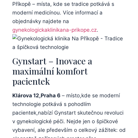
Příkopě – místa, kde se tradice ⁤potkává ⁢s
moderní medicínou. Více informací a⁢
objednávky najdete na
gynekologickaklinikana-prikope.cz
.
Gynstart⁢ – Inovace a
‌maximální⁣ komfort
pacientek
Klárova ⁢12,Praha⁢ 6
– místo,kde‍ se moderní
technologie‌ potkává s pohodlím
pacientek,nabízí Gynstart skutečnou revoluci⁣
v gynekologické‍ péči. Nejde jen​ o špičkové
⁢vybavení, ale především o ​celkový ‍zážitek: od⁤