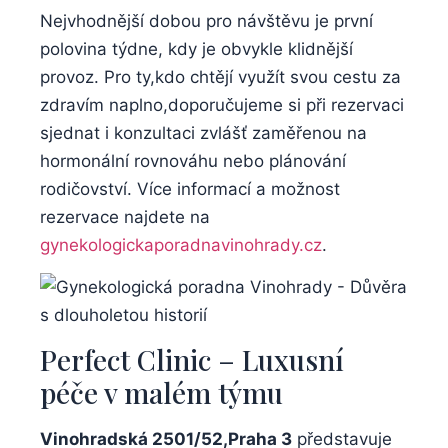
Nejvhodnější dobou pro návštěvu je ⁤první
polovina⁤ týdne, kdy je obvykle klidnější
provoz. Pro ​ty,kdo chtějí využít svou cestu za
zdravím naplno,doporučujeme‍ si při ⁤rezervaci
sjednat ‍i‌ konzultaci‍ zvlášť zaměřenou ​na
hormonální rovnováhu‍ nebo plánování
rodičovství. Více informací a možnost
rezervace najdete na⁣
gynekologickaporadnavinohrady.cz
.
Perfect Clinic – Luxusní
péče ​v malém týmu
Vinohradská 2501/52,Praha 3
představuje