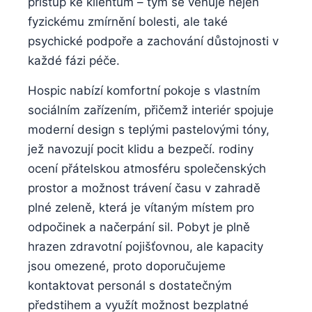
přístup ke klientům – tým se věnuje nejen
fyzickému zmírnění bolesti, ale také
psychické podpoře a zachování důstojnosti v
každé fázi péče.
Hospic nabízí komfortní pokoje s vlastním
sociálním zařízením, přičemž interiér spojuje
moderní design s teplými pastelovými tóny,
jež navozují pocit klidu a bezpečí. rodiny
ocení přátelskou atmosféru společenských
prostor a možnost trávení času v zahradě
plné zeleně, která je vítaným místem pro
odpočinek a načerpání sil. Pobyt je plně
hrazen zdravotní pojišťovnou, ale kapacity
jsou omezené, proto doporučujeme
kontaktovat personál s dostatečným
předstihem a využít možnost bezplatné