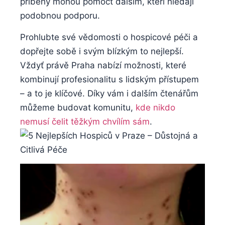
příběhy mohou pomoct dalším, kteří hledají
podobnou podporu.
Prohlubte své vědomosti o hospicové péči a
dopřejte sobě i svým blízkým to nejlepší.
Vždyť právě Praha nabízí možnosti, které
kombinují profesionalitu s lidským přístupem
– a to je klíčové. Díky vám i dalším čtenářům
můžeme budovat komunitu,
kde nikdo
nemusí čelit těžkým chvílím sám
.