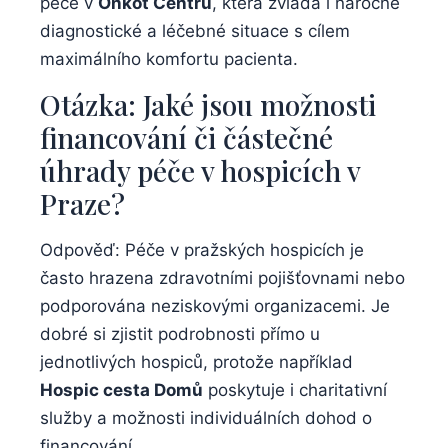
péče v
Onkot Centru
, která zvládá i náročné
diagnostické a léčebné situace s cílem
maximálního komfortu pacienta.
Otázka: Jaké jsou možnosti
financování či částečné
úhrady péče v hospicích v
Praze?
Odpověď: Péče v pražských hospicích je
často hrazena zdravotními pojišťovnami nebo
podporována neziskovými organizacemi. Je
dobré si zjistit podrobnosti přímo u
jednotlivých hospiců, protože například
Hospic cesta Domů
poskytuje i charitativní
služby a možnosti individuálních dohod o
financování.