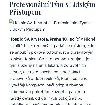
Profesionální Tým s Lidským
Přístupem
Hospic Sv. Kryštofa, Praha 10
, sídlící v klidné
lokalitě blízko zelených parků, je místem, kde
se snoubí špičková odbornost s opravdovým
lidským teplem.Co zde opravdu zaujme, je
tým složený nejen z lékařů a zdravotních
sester, ale také psychologů, sociálních
pracovníků a dobrovolníků, kteří společně
vytvářejí komplexní péči přizpůsobenou
jedinečným potřebám každého pacienta.
Každý detail, od útulných pokojů až po
nabídku relaxačních terapií – zde jde ruku v