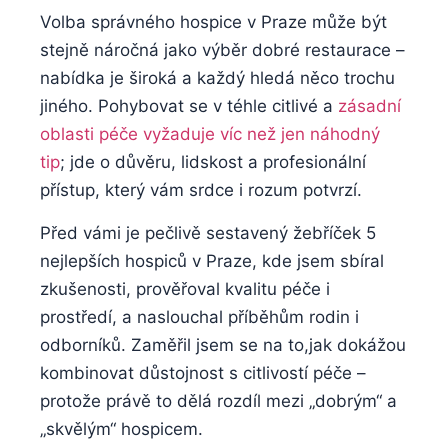
Volba správného hospice v Praze může být
stejně náročná jako výběr dobré restaurace –
nabídka je široká a každý hledá něco trochu
jiného. Pohybovat se v téhle citlivé a
zásadní
oblasti péče vyžaduje víc než jen náhodný
tip
; jde o důvěru, lidskost a profesionální
přístup, který vám srdce i rozum potvrzí.
Před vámi je pečlivě sestavený žebříček 5
nejlepších hospiců v Praze, kde jsem sbíral
zkušenosti, prověřoval kvalitu péče i
prostředí, a naslouchal příběhům rodin i
odborníků. Zaměřil jsem se na to,jak dokážou
kombinovat důstojnost s citlivostí péče –
protože právě to dělá rozdíl mezi „dobrým“ a
„skvělým“ hospicem.