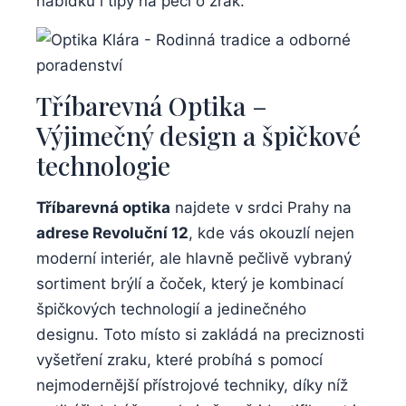
nabídku i tipy na péči o zrak.
Tříbarevná Optika –
Výjimečný design a špičkové
technologie
Tříbarevná optika
najdete v srdci Prahy na
adrese Revoluční 12
, kde vás okouzlí nejen
moderní interiér, ale hlavně pečlivě vybraný
sortiment brýlí a čoček, který je kombinací
špičkových technologií a jedinečného
designu. Toto místo si zakládá na preciznosti
vyšetření zraku, které probíhá s pomocí
nejmodernější přístrojové techniky, díky níž