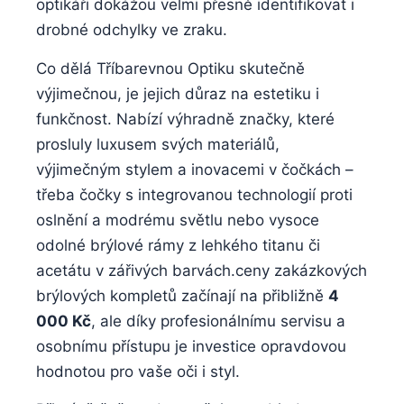
optikáři dokážou velmi přesně identifikovat i
drobné odchylky ve zraku.
Co dělá Tříbarevnou Optiku skutečně
výjimečnou, je jejich důraz na estetiku i
funkčnost. Nabízí výhradně značky, které
prosluly luxusem svých materiálů,
výjimečným stylem a inovacemi v čočkách –
třeba čočky s integrovanou technologií proti
oslnění a modrému světlu nebo vysoce
odolné brýlové rámy z lehkého titanu či
acetátu v zářivých barvách.ceny zakázkových
brýlových kompletů začínají na přibližně
4
000 Kč
, ale díky profesionálnímu servisu a
osobnímu přístupu je investice opravdovou
hodnotou pro vaše oči i styl.