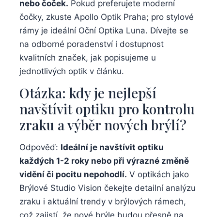
nebo čoček.
Pokud preferujete moderní
čočky, zkuste Apollo Optik Praha; pro stylové
rámy je ideální Oční Optika Luna. Dívejte se
na odborné poradenství i dostupnost
kvalitních značek, jak popisujeme u
jednotlivých optik v článku.
Otázka: kdy je nejlepší
navštívit optiku pro kontrolu
zraku a výběr nových brýlí?
Odpověď:
Ideální je navštívit optiku
každých 1-2 roky nebo při výrazné změně
vidění či pocitu nepohodlí.
V optikách jako
Brýlové Studio Vision čekejte detailní analýzu
zraku i aktuální trendy v brýlových rámech,
což zajistí, že nové brýle budou přesně na