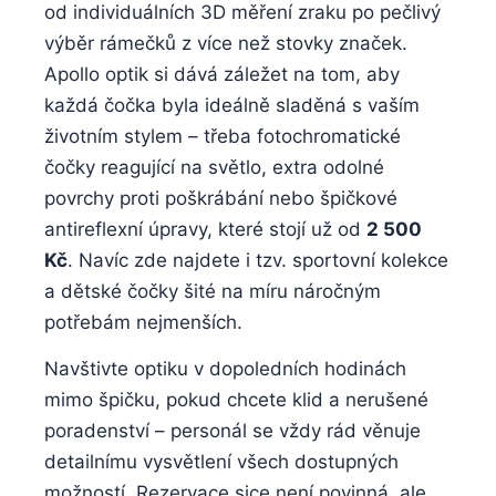
od individuálních 3D měření zraku po pečlivý
výběr rámečků z více než stovky značek.
Apollo optik si dává záležet na tom, aby
každá čočka byla ideálně sladěná s vaším
životním stylem – třeba fotochromatické
čočky reagující na světlo, extra odolné
povrchy proti poškrábání nebo špičkové
antireflexní úpravy, které stojí už od
2 500
Kč
. Navíc zde najdete i tzv. sportovní kolekce
a dětské čočky šité na míru náročným
potřebám nejmenších.
Navštivte optiku v dopoledních hodinách
mimo špičku, pokud chcete klid a nerušené
poradenství – personál se vždy rád věnuje
detailnímu vysvětlení všech dostupných
možností. Rezervace sice není povinná, ale