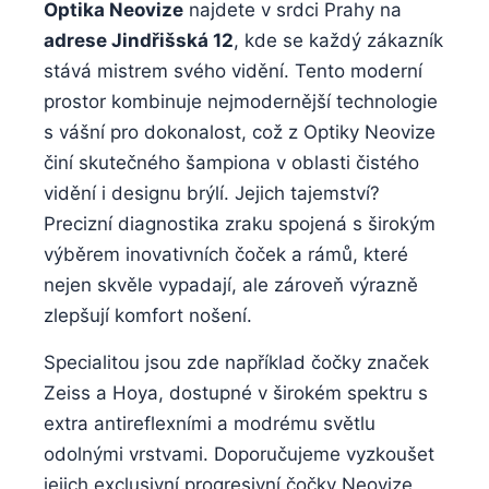
Optika Neovize
najdete v srdci Prahy na
adrese Jindřišská 12
, kde se každý zákazník
stává mistrem svého vidění. Tento moderní
prostor kombinuje nejmodernější technologie
s vášní pro dokonalost, což z Optiky Neovize
činí skutečného šampiona v oblasti čistého
vidění i designu brýlí. Jejich tajemství?
Precizní diagnostika zraku spojená s širokým
výběrem inovativních čoček a rámů, které
nejen skvěle vypadají, ale zároveň výrazně
zlepšují komfort nošení.
Specialitou jsou zde například čočky značek
Zeiss a Hoya, dostupné v širokém spektru s
extra antireflexními a modrému světlu
odolnými vrstvami. Doporučujeme vyzkoušet
jejich exclusivní progresivní čočky Neovize