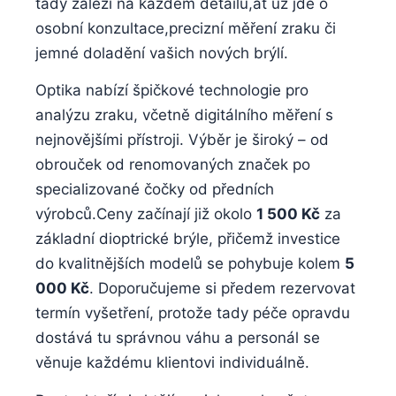
tady záleží na každém detailu,ať už jde o
osobní konzultace,precizní měření zraku či
jemné doladění vašich nových brýlí.
Optika nabízí špičkové technologie pro
analýzu zraku, včetně digitálního měření s
nejnovějšími přístroji. Výběr je široký – od
obrouček od renomovaných značek po
specializované čočky od předních
výrobců.Ceny začínají již okolo
1 500 Kč
za
základní dioptrické brýle, přičemž investice
do kvalitnějších modelů se pohybuje kolem
5
000 Kč
. Doporučujeme si předem rezervovat
termín vyšetření, protože tady péče opravdu
dostává tu správnou váhu a personál se
věnuje každému klientovi individuálně.