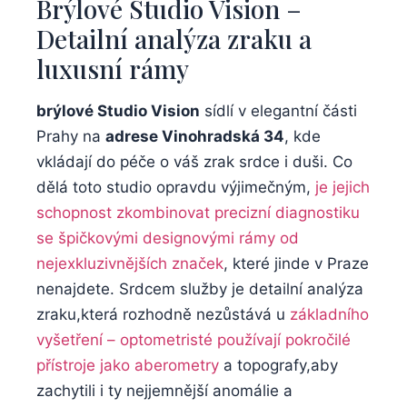
Brýlové Studio Vision –
Detailní analýza zraku a
luxusní rámy
brýlové Studio Vision
sídlí v elegantní části
Prahy na
adrese Vinohradská 34
, kde
vkládají do péče o váš zrak srdce i duši. Co
dělá toto studio opravdu výjimečným,
je jejich
schopnost zkombinovat precizní diagnostiku
se špičkovými designovými rámy od
nejexkluzivnějších značek
, které jinde v Praze
nenajdete. Srdcem služby je detailní analýza
zraku,která rozhodně nezůstává u
základního
vyšetření – optometristé používají pokročilé
přístroje jako aberometry
a topografy,aby
zachytili i ty nejjemnější anomálie a