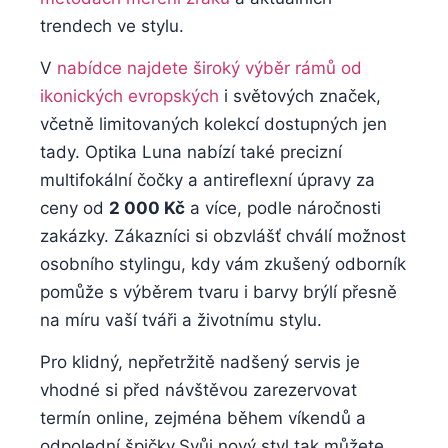
trendech ve stylu.
V
nabídce najdete široký výběr rámů od
ikonických evropských
i světových značek,
včetně limitovaných kolekcí dostupných jen
tady. Optika Luna nabízí také precizní
multifokální čočky a antireflexní úpravy za
ceny od
2 000 Kč
a více, podle náročnosti
zakázky. Zákazníci si obzvlášť chválí možnost
osobního stylingu, kdy vám zkušený odborník
pomůže s výběrem tvaru i barvy brýlí přesně
na míru vaší tváři a životnímu stylu.
Pro klidný, nepřetržitě nadšený servis je
vhodné si před návštěvou zarezervovat
termín online, zejména během víkendů a
odpolední špičky.Svůj nový styl tak můžete