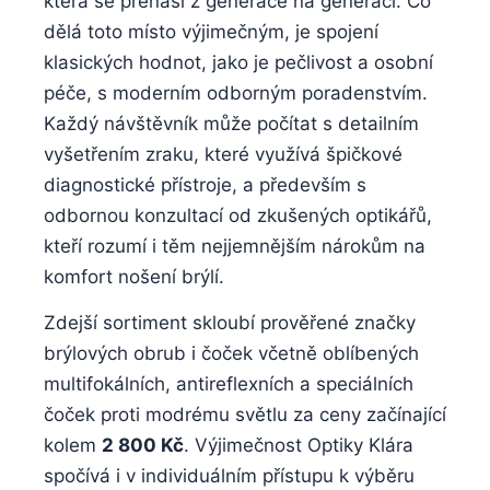
která se přenáší z generace na generaci. Co
dělá toto místo výjimečným, je spojení
klasických hodnot, jako je pečlivost a osobní
péče, s moderním odborným poradenstvím.
Každý návštěvník může počítat s detailním
vyšetřením zraku, které využívá špičkové
diagnostické přístroje, a především s
odbornou konzultací od zkušených optikářů,
kteří rozumí i těm nejjemnějším nárokům na
komfort nošení brýlí.
Zdejší sortiment skloubí prověřené značky
brýlových obrub i čoček včetně oblíbených
multifokálních, antireflexních a speciálních
čoček proti modrému světlu za ceny začínající
kolem
2 800 Kč
. Výjimečnost Optiky Klára
spočívá i v individuálním přístupu k výběru