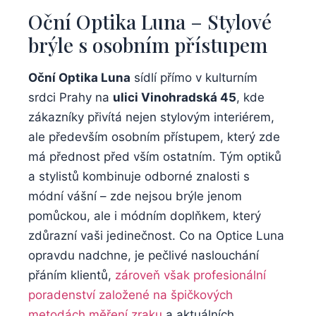
Oční Optika Luna – Stylové
brýle s osobním přístupem
Oční Optika Luna
sídlí přímo v kulturním
srdci Prahy na
ulici Vinohradská 45
, kde
zákazníky přivítá nejen stylovým interiérem,
ale především osobním přístupem, který zde
má přednost před vším ostatním. Tým optiků
a stylistů kombinuje odborné znalosti s
módní vášní – zde nejsou brýle jenom
pomůckou, ale i módním doplňkem, který
zdůrazní vaši jedinečnost. Co na Optice Luna
opravdu nadchne, je pečlivé naslouchání
přáním klientů,
zároveň však profesionální
poradenství založené na špičkových
metodách měření zraku
a aktuálních