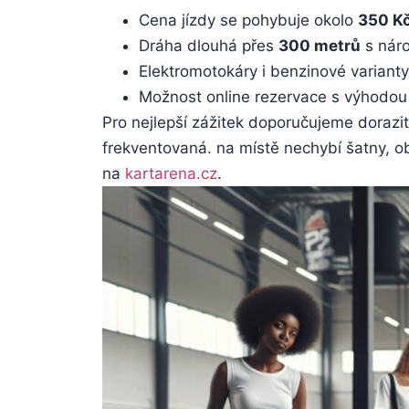
Cena jízdy se pohybuje okolo
350 Kč
Dráha dlouhá přes
300 metrů
s nár
Elektromotokáry i benzinové variant
Možnost online rezervace s výhodou
Pro nejlepší zážitek doporučujeme dorazi
frekventovaná. na místě nechybí šatny, o
na
kartarena.cz
.