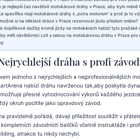
 je nejlepší čas navštívit motokárové dráhy v Praze, aby bylo méně li
á specifika mají motokárové dráhy s „extra motorem“ a proč je to v
možné si na některé dráze v Praze rezervovat jízdu předem online?
é doplňkové služby kromě jízdy na motokárách nabízí tyto pražské 
by měli návštěvníci vzít s sebou na motokárovou dráhu v Praze pro n
ní
ejrychlejší dráha s profi závo
em jednoho z nejrychlejších a nejprofesionálnějších mo
. KartArena nabízí dráhu navrženou tak,aby poskytla dyn
umožňuje přesné vyhodnocování výkonů každého jezdce
ždý okruh pocítíte jako opravdový závod.
 pravidelně pořádá, dávají příležitost soutěžit v přátel
kompletních závodních balíčků včetně instruktáže i prof
ilding, atrakce tu nikdy nechybí.