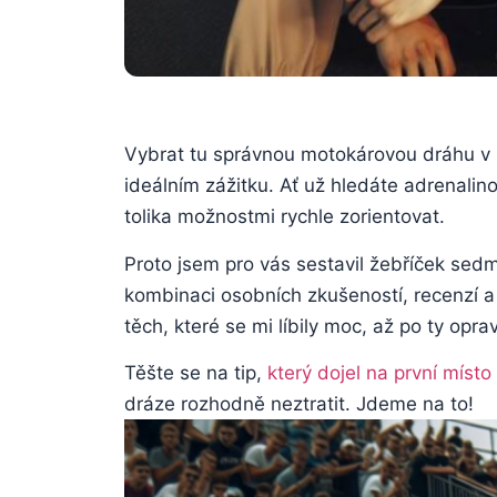
Vybrat tu správnou motokárovou dráhu v P
ideálním zážitku. Ať už hledáte adrenali
tolika možnostmi rychle zorientovat.
Proto jsem pro vás sestavil žebříček sedm
kombinaci osobních zkušeností, recenzí a 
těch, které se mi líbily moc, až po ty op
Těšte se na tip,
který dojel na první míst
dráze rozhodně neztratit. Jdeme na to!