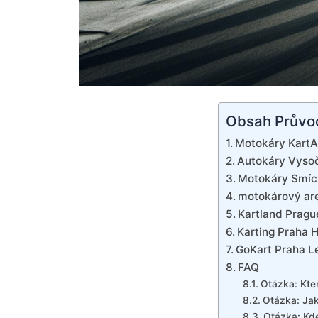
Obsah Průvo
Motokáry KartAr
Autokáry Vysoča
Motokáry Smích
motokárový are
Kartland Prague
Karting Praha H
GoKart Praha Le
FAQ
Otázka: Kte
Otázka: Jak
Otázka: Kde