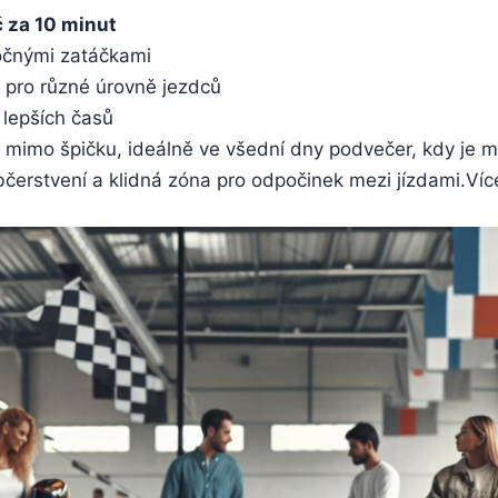
 za 10 minut
očnými zatáčkami
y pro různé úrovně jezdců
 lepších časů
t mimo špičku, ideálně ve všední dny podvečer, kdy je 
bčerstvení a klidná zóna pro odpočinek mezi jízdami.Víc