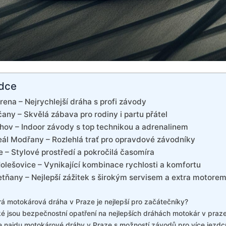
dce
ena – Nejrychlejší dráha s profi závody
ny – Skvělá zábava pro rodiny i partu přátel
ov – Indoor závody s top technikou a adrenalinem
ál Modřany – Rozlehlá trať pro opravdové závodníky
 – Stylové prostředí a pokročilá časomíra
olešovice – Vynikající kombinace rychlosti a komfortu
tňany – Nejlepší zážitek s širokým servisem a extra motore
rá motokárová dráha v Praze je nejlepší pro začátečníky?
é jsou bezpečnostní opatření na nejlepších dráhách motokár v praz
 najdu motokárové dráhy v Praze s možností závodů pro více jezdc