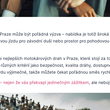
raze může být pořádná výzva – nabídka je totiž široká 
novou jízdu pro závodní duši nebo prostor pro pohodovou
i nejlepších motokárových drah v Praze, které stojí za t
různých kritérií jako bezpečnost, kvalita dráhy, dostup
ravdu výjimečné, takže můžete čekat pořádnou směs rychl
o – nejen že vás překvapí jedinečným zážitkem
, ale neboj