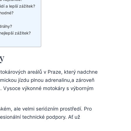
dí a lepší zážitek?
ýhodné?
dráhy?
ejlepší zážitek?
dy
tokárových areálů v Praze, který nadchne
amickou jízdu plnou adrenalinu,a zároveň
. Vysoce výkonné motokáry s výborným
ském, ale velmi seriózním prostředí. Pro
esionální technické podpory. Ať už