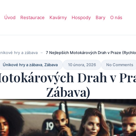
Úvod
Restaurace
Kavárny
Hospody
Bary
O nás
nikové hry a zábava
–
7 Nejlepších Motokárových Drah v Praze (Rychlo
Únikové hry a zábava
,
Zábava
10 února, 2026
No Comments
Motokárových Drah v Pra
Zábava)