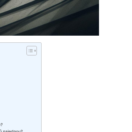
m
e?
ů najednou?