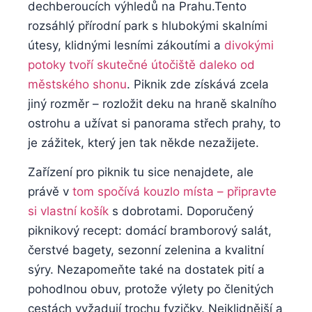
dechberoucích výhledů na Prahu.Tento
rozsáhlý⁣ přírodní park s hlubokými skalními
útesy, klidnými lesními ⁢zákoutími a
divokými
potoky‍ tvoří skutečné⁤ útočiště‌ daleko od‍
městského shonu
. Piknik zde ​získává zcela
jiný rozměr – rozložit ⁤deku na hraně skalního
ostrohu a užívat ⁤si ​panorama střech prahy, to
je zážitek, který jen tak ⁢někde nezažijete.
Zařízení pro ⁤piknik tu sice ⁤nenajdete, ​ale
⁤právě v ​
tom spočívá kouzlo ⁢místa⁤ – připravte‍
si ⁤vlastní košík
s dobrotami. Doporučený
‍piknikový recept:‍ domácí bramborový ‌salát,
čerstvé bagety, sezonní‍ zelenina a kvalitní
sýry. Nezapomeňte také ‍na ⁢dostatek pití a
pohodlnou ‌obuv, protože výlety po členitých
‌cestách vyžadují trochu fyzičky.⁤ Nejklidnější a