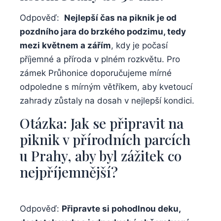
Odpověď: ‌
Nejlepší ‍čas ⁤na piknik ⁣je od
pozdního jara do brzkého podzimu,⁢ tedy
mezi ⁣květnem a zářím
, kdy je počasí
příjemné a příroda v plném rozkvětu.‌ Pro
zámek Průhonice doporučujeme⁣ mírné
odpoledne s ‌mírným větříkem, aby⁢ kvetoucí
‍zahrady zůstaly na dosah v nejlepší kondici.
Otázka: Jak se připravit na
piknik v‌ přírodních parcích
u​ Prahy,‌ aby ⁤byl ⁤zážitek ⁣co
⁤nejpříjemnější?
Odpověď:‌
Připravte ⁣si pohodlnou ‌deku,