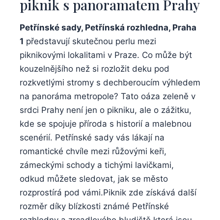
piknik⁤ s panoramatem⁤ Prahy
Petřínské sady, Petřínská rozhledna, Praha
1
představují skutečnou perlu⁣ mezi
piknikovými lokalitami v⁤ Praze. ⁣Co⁢ může být
kouzelnějšího než si rozložit deku pod
rozkvetlými stromy s dechberoucím výhledem​
na panoráma ‍metropole? Tato oáza ⁢zeleně v
srdci Prahy není jen o pikniku, ale o zážitku,
kde se ⁤spojuje příroda s historií a ‍malebnou
scenérií. Petřínské sady vás lákají na
romantické chvíle mezi růžovými keři,
zámeckými⁢ schody a tichými lavičkami,
odkud můžete‌ sledovat, jak ‌se město⁢
rozprostírá pod⁤ vámi.Piknik zde získává další
rozměr díky blízkosti známé Petřínské