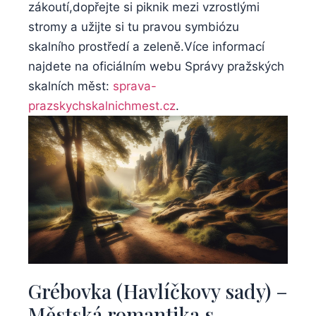
zákoutí,dopřejte ​si piknik mezi vzrostlými
stromy a​ užijte ⁣si ⁤tu pravou symbiózu
skalního prostředí a zeleně.Více informací
najdete ‍na ​oficiálním webu Správy ⁢pražských
skalních měst:
sprava-
prazskychskalnichmest.cz
.
Grébovka (Havlíčkovy sady) –
Městská romantika s