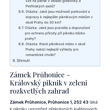
vzít na piknik ‌v oblasti ‌grébovky a
‌Petřínských sadů?
Otázka: Jaké jsou možnosti parkování a
dopravy⁢ k nejlepším piknikovým místům v
⁣okolí Prahy do 30 km?
Otázka: Jaké jsou​ pravidla a doporučení⁢
pro‍ ochranu přírody při pikniku blízko
prahy?
Otázka: Které piknikové‍ místo v okolí⁣
Prahy nabízí nejlepší výhledy‍ pro
romantické ⁢chvíle?
Shrnutí
Zámek Průhonice –
‍Královský⁢ piknik v zeleni
rozkvetlých zahrad
Zámek Průhonice, Průhonice 1, 252 43
láká
k pikniku uprostřed překrásných květinových