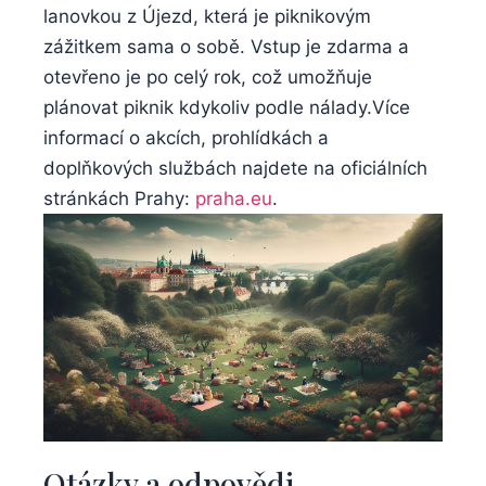
lanovkou⁣ z Újezd, která je piknikovým
zážitkem ‍sama‍ o sobě. Vstup⁤ je zdarma a⁤
otevřeno⁣ je​ po ⁤celý rok, což umožňuje
plánovat piknik kdykoliv ⁤podle nálady.Více
informací ​o akcích, prohlídkách a
doplňkových ⁤službách najdete⁣ na⁤ oficiálních
stránkách ⁣Prahy:
praha.eu
.
Otázky ⁢a odpovědi