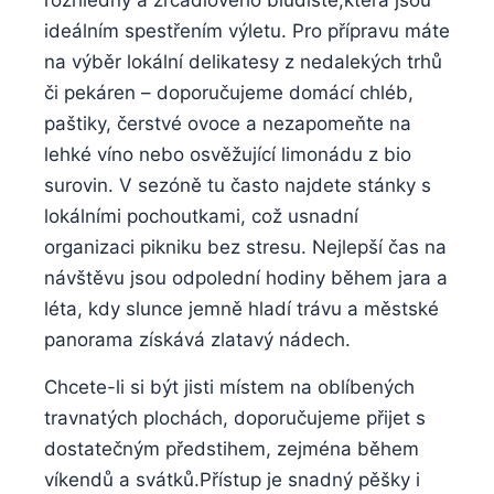
rozhledny a zrcadlového​ bludiště,která jsou
⁢ideálním spestřením výletu. Pro přípravu máte
na výběr lokální delikatesy z‌ nedalekých trhů
či ⁣pekáren‍ – doporučujeme domácí chléb,
paštiky, čerstvé‌ ovoce ⁣a ⁤nezapomeňte na
lehké víno nebo⁢ osvěžující⁢ limonádu z bio
surovin. V sezóně tu často najdete stánky​ s
lokálními pochoutkami,⁢ což‌ usnadní
organizaci pikniku bez stresu. Nejlepší čas na‌
návštěvu‍ jsou odpolední‍ hodiny​ během jara a
⁤léta,⁢ kdy slunce⁢ jemně⁢ hladí⁣ trávu a městské⁤
panorama získává zlatavý nádech.
Chcete-li si být jisti ⁣místem na oblíbených
travnatých ⁤plochách, doporučujeme přijet ‌s
dostatečným předstihem, zejména během
‌víkendů a svátků.Přístup je snadný pěšky i