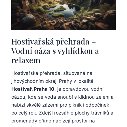
Hostivařská⁢ přehrada –
Vodní ​oáza s vyhlídkou a
relaxem
Hostivařská přehrada, situovaná⁤ na​
jihovýchodním ‌okraji Prahy v⁢ lokalitě ⁢
Hostivař, Praha 10
, je opravdovou⁣ vodní
oázou, kde se voda snoubí s klidnou ‌zelení a
nabízí skvělé zázemí pro piknik i odpočinek
po celý rok. Zdejší rozsáhlé plochy trávníků ⁢a
promenády přímo ‌nabízejí prostor na