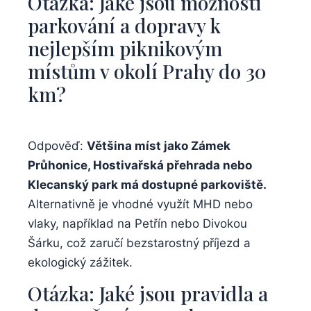
Otázka: Jaké jsou možnosti
parkování a dopravy⁢ k
nejlepším piknikovým
místům v ⁣okolí Prahy do 30
km?
Odpověď:
Většina ⁤míst‍ jako⁤ Zámek⁢
Průhonice, ‍Hostivařská přehrada nebo
Klecanský park má dostupné parkoviště.
‌
Alternativně ‍je vhodné využít​ MHD ​nebo
vlaky, například⁢ na⁣ Petřín nebo Divokou
Šárku,‍ což‌ zaručí bezstarostný ⁤příjezd​ a
ekologický zážitek.
Otázka: Jaké jsou​ pravidla a