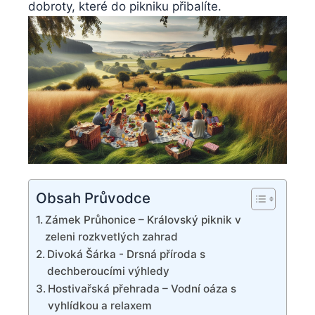
​dobroty, ‌které do ‍pikniku⁣ přibalíte.
Obsah Průvodce
Zámek Průhonice – ‍Královský⁢ piknik v
zeleni rozkvetlých zahrad
Divoká ⁤Šárka ⁢- Drsná ‌příroda s⁤
dechberoucími výhledy
Hostivařská⁢ přehrada – Vodní ​oáza s
vyhlídkou a relaxem