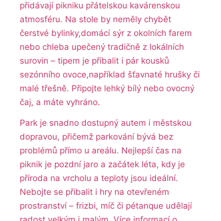
přidávají pikniku ⁢přátelskou kavárenskou
atmosféru. Na stole ​by neměly chybět
čerstvé bylinky,domácí⁤ sýr z okolních farem‍
nebo chleba upečený tradičně z lokálních
surovin – tipem je‍ přibalit i pár‌ kousků
sezónního ovoce,například šťavnaté hrušky či
malé třešně.‌ Připojte lehký bílý nebo ovocný
čaj, a‌ máte vyhráno.
Park je snadno dostupný⁢ autem i městskou
dopravou,‍ přičemž parkování​ bývá ‍bez
problémů přímo u areálu.‍ Nejlepší‍ čas na
piknik je ‌pozdní jaro a začátek léta, kdy ⁤je
příroda na⁢ vrcholu ‍a teploty ‍jsou⁣ ideální.
Nebojte se přibalit i hry na‍ otevřeném
prostranství – frizbi, míč či pétanque ⁢udělají
radost velkým i malým. Více‌ informací⁢ o‌