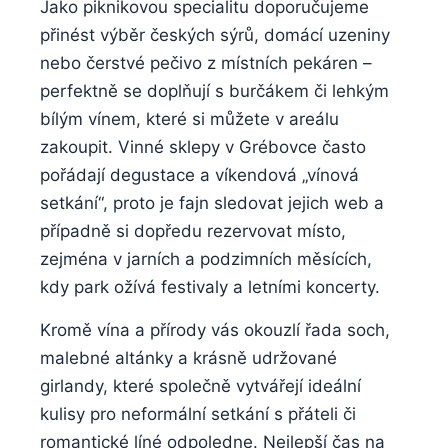
Jako⁢ piknikovou specialitu ⁤doporučujeme
⁤přinést výběr‌ českých ⁢sýrů, ⁤domácí uzeniny
nebo čerstvé​ pečivo‍ z místních⁤ pekáren⁤ – ​
perfektně se doplňují ‌s burčákem či lehkým
bílým vínem, které⁣ si můžete v⁢ areálu
zakoupit. Vinné sklepy v⁣ Grébovce často
pořádají degustace a ⁣víkendová‌ „vínová
‌setkání“, proto je fajn sledovat jejich web⁢ a
případně si dopředu rezervovat místo,
‍zejména ​v jarních a⁣ podzimních‌ měsících,
kdy park​ ožívá ⁢festivaly a letními koncerty.
Kromě vína a přírody vás okouzlí řada soch,​
malebné altánky a krásně‌ udržované
girlandy, ⁣které⁢ společně vytvářejí ideální
kulisy⁣ pro ​neformální setkání s přáteli či
romantické líné odpoledne. Nejlepší čas na