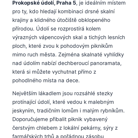
Prokopské údolí, Praha 5
, ⁤je ideálním místem
pro ty, kdo‌ hledají ‍kombinaci drsné ‌skalní
krajiny⁤ a⁢ klidného útočiště obklopeného
přírodou.‌ Údolí se rozprostírá kolem
výrazných‍ vápencových skal a‍ tichých lesních
ploch, které zvou k pohodovým ​piknikům
‌mimo ruch ⁣města. ⁤Zejména skalnaté vyhlídky
nad údolím nabízí dechberoucí ⁣panoramata,⁤
která si ​můžete vychutnat přímo⁢ z
pohodlného místa‌ na dece.
Největším⁢ lákadlem jsou rozsáhlé‌ stezky ​
protínající údolí,​ které vedou k⁢ malebným
jeskyním, tradičním lomům i‌ malým ⁣rybníkům.
Doporučujeme přibalit‍ piknik vybavený⁣
čerstvým ⁤chlebem z⁣ lokální pekárny, sýry⁤ z
farmářských ​trhů a‌ pořádnou zásobu