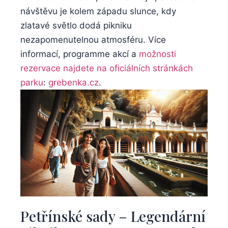
návštěvu je kolem západu slunce, ⁢kdy⁣
zlatavé‌ světlo dodá ⁢pikniku
nezapomenutelnou atmosféru. Více​
informací, programme akcí ​a ‍
možnosti‍
rezervace najdete⁣ na oficiálních stránkách
parku
:
grebenka.cz
.
Petřínské⁤ sady – Legendární