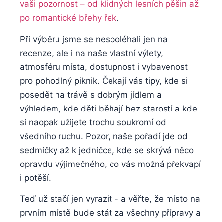
vaši⁢ pozornost – od ​klidných lesních pěšin až
‌po romantické břehy⁣ řek
.
Při výběru jsme se nespoléhali jen na
recenze, ale i na naše vlastní výlety,
atmosféru místa, dostupnost i vybavenost
‌pro ⁢pohodlný piknik. ‍Čekají vás tipy,‌ kde⁤ si
posedět na trávě ‍s ⁢dobrým jídlem⁢ a
‍výhledem,⁣ kde děti běhají bez starostí a kde
si naopak ⁤užijete trochu soukromí⁣ od
všedního ruchu. Pozor, naše‌ pořadí jde od
sedmičky až k ‌jedničce, kde⁤ se skrývá něco
opravdu výjimečného, ⁤co ​vás možná překvapí
i potěší.
Teď‌ už stačí jen vyrazit ⁣- ​a ⁢věřte,⁢ že místo na
prvním místě bude ⁤stát za všechny přípravy​ a