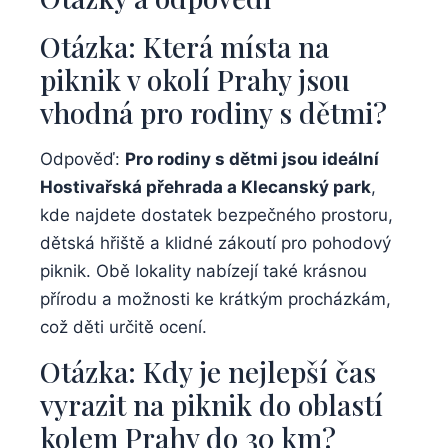
Otázka: Která místa na
piknik‍ v okolí Prahy jsou
vhodná pro ⁣rodiny s dětmi?
Odpověď:‌
Pro rodiny ‌s dětmi jsou ideální
Hostivařská přehrada a Klecanský park
,
kde najdete ⁣dostatek‌ bezpečného‍ prostoru,
⁢dětská hřiště ⁤a klidné zákoutí‍ pro ⁣pohodový
piknik. Obě lokality⁤ nabízejí také krásnou
přírodu a možnosti ke krátkým ⁣procházkám,
což děti určitě⁤ ocení.
Otázka: Kdy⁢ je nejlepší čas
vyrazit na‌ piknik do oblastí
kolem Prahy ⁢do 30 km?