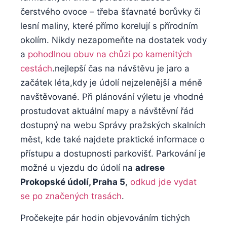
čerstvého ovoce – třeba šťavnaté borůvky či
lesní‌ maliny, ⁤které‍ přímo korelují s ⁣přírodním
okolím. Nikdy ⁣nezapomeňte na dostatek vody
a
pohodlnou ‌obuv na chůzi po ‍kamenitých
cestách
.nejlepší čas na návštěvu⁤ je jaro ⁣a
začátek léta,kdy je údolí nejzelenější a méně
⁣navštěvované. ⁣Při plánování ⁤výletu je⁤ vhodné
prostudovat aktuální mapy⁤ a návštěvní ‌řád⁢
dostupný na ⁣webu Správy ⁢pražských skalních
měst, kde také najdete praktické informace o
přístupu a dostupnosti parkovišť. Parkování je
možné ⁤u ⁤vjezdu do údolí ⁤na
adrese
Prokopské údolí, Praha 5
,
odkud​ jde⁣ vydat
⁣se po značených trasách
.
Pročekejte pár hodin objevováním tichých