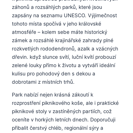
záhonů a rozsáhlých ​parků, které jsou
zapsány na ‍seznamu UNESCO. Výjimečnost
tohoto místa spočívá ‍v jeho královské
atmosféře​ – kolem sebe ‌máte historický
zámek ​a rozsáhlé ⁢krajinářské zahrady plné
rozkvetlých rododendronů, azalk a⁢ vzácných
dřevin. když ‍slunce ‍svítí,⁣ luční kvítí probouzí
zelené ‍louky​ přímo k⁤ životu⁤ a vytváří ideální
kulisu pro pohodový den s dekou a
dobrotami z místních trhů.
Park⁤ nabízí nejen krásná zákoutí k
rozprostření piknikového koše, ale i praktické
piknikové stoly v⁤ zastíněných partiích, ‍což
oceníte v horkých letních dnech. ⁢Doporučuji
přibalit čerstvý chléb, regionální sýry a