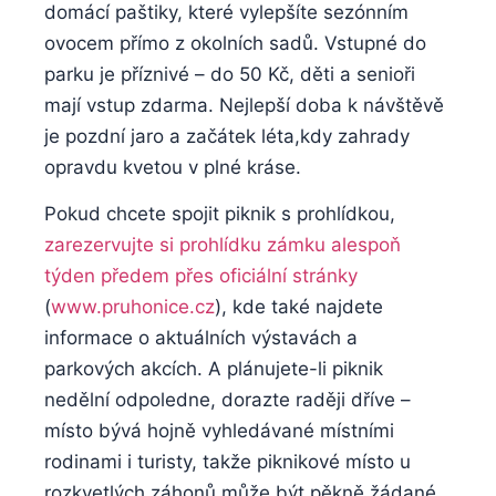
domácí paštiky, které ​vylepšíte sezónním‌
ovocem ⁣přímo z ⁣okolních ​sadů. ​Vstupné do
parku je příznivé – do⁢ 50 ‌Kč, děti a senioři
mají⁣ vstup zdarma. Nejlepší doba k návštěvě
je pozdní ​jaro‍ a začátek‌ léta,kdy zahrady
‌opravdu kvetou v plné kráse.
Pokud​ chcete spojit piknik s prohlídkou,
zarezervujte si prohlídku zámku alespoň
týden předem přes oficiální stránky
⁣(
www.pruhonice.cz
), kde‌ také najdete⁢
informace o aktuálních výstavách a
parkových ⁢akcích. A plánujete-li piknik
nedělní odpoledne, dorazte raději‍ dříve –
místo bývá​ hojně vyhledávané místními
rodinami i turisty, takže⁢ piknikové místo u
rozkvetlých ‌záhonů⁢ může ⁤být‍ pěkně žádané.