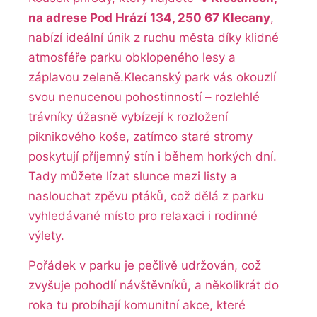
na adrese Pod Hrází 134, 250⁣ 67 ‍Klecany
,
‍nabízí ideální únik z ruchu města díky klidné
‍atmosféře parku obklopeného lesy a
záplavou⁣ zeleně.Klecanský‍ park⁣ vás‌ okouzlí⁢
svou nenucenou pohostinností⁢ – rozlehlé
trávníky úžasně vybízejí⁢ k rozložení ​
piknikového koše,⁤ zatímco staré‍ stromy
poskytují příjemný stín ⁣i během ​horkých ‍dní.
Tady můžete lízat slunce mezi listy⁤ a
naslouchat zpěvu ptáků, což dělá z ​parku
vyhledávané místo pro relaxaci i rodinné‌
výlety.
Pořádek‌ v⁣ parku je pečlivě udržován, což
zvyšuje pohodlí návštěvníků, a několikrát do
roka tu probíhají ⁢komunitní akce, které ​