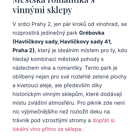
vinnými sklepy
V​ srdci Prahy 2, jen pár kroků od vinohrad, se
rozprostírá jedinečný park
Grébovka
(Havlíčkovy sady,⁤ Havlíčkovy sady‍ 41,
Praha‍ 2)
,⁣ který ⁢je ideálním místem pro ty, kdo
hledají kombinaci městské pohody s
nádechem ⁣vína a romantiky. Tento‌ park je
oblíbený nejen pro ⁣své ‌rozlehlé zelené plochy
a kvetoucí aleje, ale především ‍díky
historickým vinným sklepům, které dodávají
místu ‍zvláštní atmosféru. Pro‌ piknik zde není
nic⁤ výjimečnějšího než rozložit‌ deku na
trávník pod vzrostlými stromy a
dopřát si
lokální víno přímo ⁣ze sklepa
.