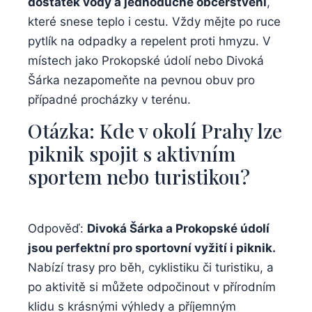
dostatek vody​ a jednoduché ​občerstvení
,
které snese teplo i ‍cestu. ​Vždy mějte‍ po ⁢ruce
pytlík na⁢ odpadky a ⁤repelent⁣ proti⁢ hmyzu. V⁣
místech jako Prokopské údolí nebo Divoká
Šárka ​nezapomeňte na pevnou obuv pro⁣
případné ⁣procházky v terénu.
Otázka: Kde v okolí ⁣Prahy lze⁢
piknik ⁣spojit s ‍aktivním
sportem nebo​ turistikou?
Odpověď:‍
Divoká Šárka a Prokopské údolí
‍jsou perfektní pro sportovní vyžití i⁣ piknik.
Nabízí trasy pro běh, cyklistiku ​či turistiku, a
po ‌aktivitě ​si⁢ můžete odpočinout ⁢v⁣ přírodním
klidu s krásnými výhledy a příjemným