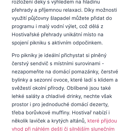
‌rozložení deky​ s výhledem na hladinu
přehrady‍ a příjemnou ⁣relaxaci. Díky možnosti
využití půjčovny⁢ šlapadel můžete přidat ‌do
programu​ i malý ‍vodní výlet, což dělá‌ z
Hostivařské přehrady unikátní místo na
spojení pikniku s aktivním odpočinkem.
Pro pikniky je ideální přichystat⁤ si‍ plněný
čerstvý sendvič s‌ místními surovinami ​-
nezapomeňte ⁢na domácí⁢ pomazánky, čerstvé
bylinky ⁣a sezonní ovoce, které ⁢ladí‌ s klidem a
svěžestí okolní přírody. Oblíbené jsou také
lehké saláty ‍a chladivé⁤ drinky, nechte však
prostor i pro jednoduché⁣ domácí dezerty,
třeba borůvkové⁢ muffiny. Hostivař nabízí i
několik laviček a krytých altánů, ⁤
které ⁣přijdou
vhod při náhlém dešti či ⁣silnějším⁤ slunečním