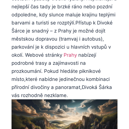
nejlepší čas‍ tady je⁣ brzké⁤ ráno nebo pozdní
odpoledne, kdy⁤ slunce maluje krajinu teplými
barvami a turisti se rozptýlí.Přístup k Divoké
Šárce je snadný – z ⁢Prahy je ⁤možné dojít
městskou ⁤dopravou (tramvaj i ‍autobus),⁢
parkování‍ je k dispozici u ⁣hlavních vstupů v
okolí. Webové stránky
Prahy
nabízejí
podrobné trasy a zajímavosti na​
prozkoumání. Pokud hledáte piknikové
místo,které nabídne jedinečnou kombinaci
přírodní divočiny ‌a​ panoramat,Divoká Šárka
vás rozhodně nezklame.