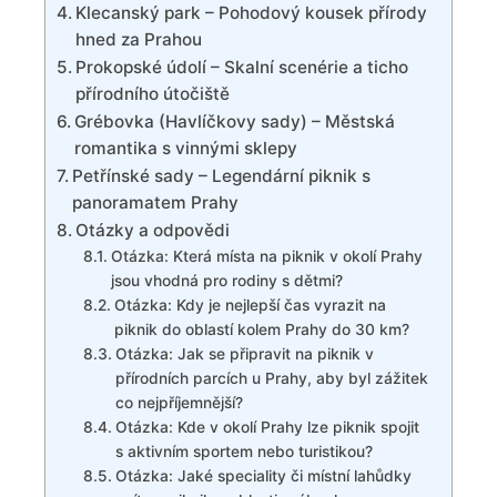
Klecanský park – Pohodový kousek přírody
hned za Prahou
Prokopské údolí⁣ – Skalní scenérie a ticho
přírodního ⁤útočiště
Grébovka (Havlíčkovy sady) – Městská
romantika s vinnými sklepy
Petřínské⁤ sady – Legendární piknik⁤ s
panoramatem⁤ Prahy
Otázky ⁢a odpovědi
Otázka: Která místa na piknik‍ v okolí Prahy
jsou vhodná pro ⁣rodiny s dětmi?
Otázka: Kdy⁢ je nejlepší čas vyrazit na‌
piknik do oblastí kolem Prahy ⁢do 30 km?
Otázka: Jak se připravit na piknik v‌
přírodních parcích u​ Prahy,‌ aby ⁤byl ⁤zážitek
⁣co ⁤nejpříjemnější?
Otázka: Kde v okolí ⁣Prahy lze⁢ piknik ⁣spojit
s ‍aktivním sportem nebo​ turistikou?
Otázka: Jaké ⁣speciality​ či ​místní ⁤lahůdky