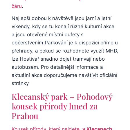
žáru
. ⁢
Nejlepší ‍dobou k návštěvě jsou jarní a letní
víkendy, kdy se tu‌ konají různé kulturní akce
a jsou otevřené místní bufety s⁢
občerstvením.Parkování⁣ je k⁢ dispozici přímo u
přehrady, a pokud se​ rozhodnete využít MHD,
​lze Hostivař snadno‌ dojet tramvají nebo
autobusem.‍ Pro detailnější informace a⁣
aktuální akce doporučujeme navštívit‍ oficiální
stránky⁢
Klecanský park – Pohodový
kousek přírody hned za
Prahou
Kousek přírody, který najdete ‌
v Klecanech,