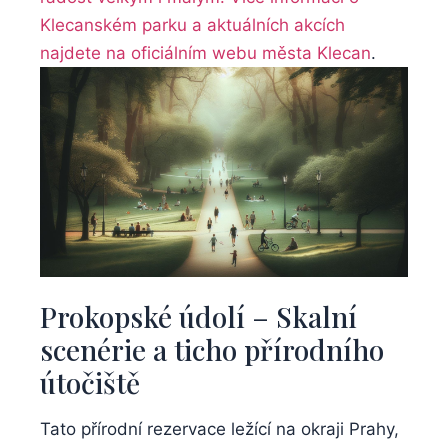
Klecanském parku a aktuálních akcích
najdete na
oficiálním webu města Klecan
.
Prokopské údolí⁣ – Skalní
scenérie a ticho přírodního
⁤útočiště
Tato přírodní rezervace ležící na okraji‌ Prahy,