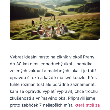
Vybrat ideální místo ⁢na piknik v okolí Prahy
do 30 km není jednoduchý úkol – nabídka
zelených‍ zákoutí ⁤a malebných lokalit je totiž‌
opravdu⁤ široká a každé má své⁣ kouzlo. Přes
tuhle rozmanitost ale pořádně zaznamenat,
kam se opravdu vyplatí vypravit, chce trochu
zkušeností a​ vnímavého oka. Připravili jsme
proto⁢ žebříček 7 nejlepších míst,
která stojí za