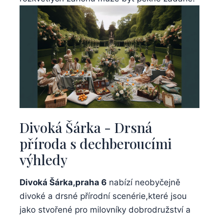
Divoká ⁤Šárka ⁢- Drsná
‌příroda s⁤ dechberoucími
výhledy
Divoká Šárka,praha 6
nabízí neobyčejně
divoké a drsné‌ přírodní scenérie,které jsou⁣
jako stvořené pro milovníky dobrodružství a