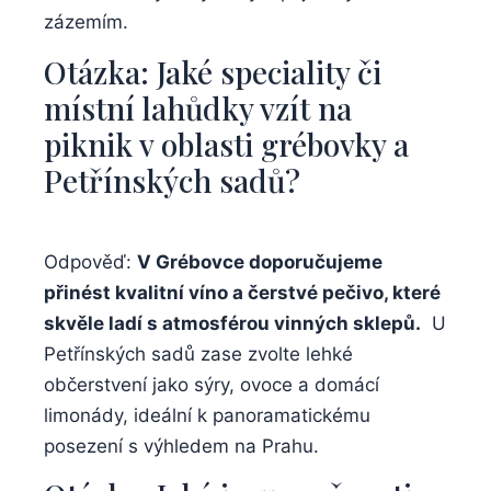
zázemím.
Otázka: Jaké ⁣speciality​ či ​
místní ⁤lahůdky vzít na
piknik ‌v oblasti ‌grébovky a
‌Petřínských sadů?
Odpověď:
V⁣ Grébovce doporučujeme​
přinést kvalitní víno a čerstvé pečivo, které
skvěle ladí‍ s ⁢atmosférou vinných sklepů.
‌ U
Petřínských sadů zase zvolte lehké
občerstvení⁢ jako sýry, ovoce a⁢ domácí​
limonády,​ ideální k panoramatickému
posezení⁣ s výhledem na ‌Prahu.