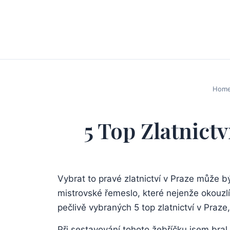
Hom
5 Top Zlatnict
Vybrat⁣ to pravé zlatnictví⁤ v Praze může​ být
‌mistrovské‌ řemeslo, které nejenže okouzlí‍
‌pečlivě vybraných 5 top​ zlatnictví‌ v Praz
Při sestavování tohoto žebříčku ​jsem bral⁣ 