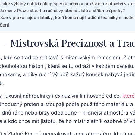
Jaké výhody nabízí nákup šperků přímo v‌ pražském zlatnictví⁢ vs. on
ak ⁣se v Praze starat o ručně vyráběné‌ zlaté‌ a stříbrné‌ šperky?
 Kde⁤ v praze najdu zlatníky,⁤ kteří ⁣kombinují⁢ tradiční​ techniky ‌s mo
čení
 – Mistrovská Preciznost ⁤a Tra
 kde se ⁢tradice⁢ setkává s mistrovským řemeslem.⁢ Zlatni
ouholetou historií,⁤ která se tu odráží v každém detailu. ‌
drahokamy, a díky ruční výrobě ⁣každý ​kousek nabývá jedi
i.
​luxusní⁣ náhrdelníky i exkluzivní limitované⁣ edice,
které
ednoduchý​ prsten a stoupají podle použitého ​materiálu a
 dnů ráno ⁤nebo brzy ⁣odpoledne – klidnější ⁢atmosféra vá
e kdo‍ chce mít jistotu, že‌ ho mistr zlatník ⁤osobně přiv
ří v Zlatné Koruně ‌neopakovatelnou⁤ atmosféru,‌ která pr