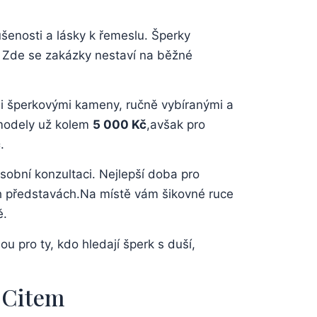
ušenosti a lásky⁢ k řemeslu. Šperky
. ⁢Zde se zakázky nestaví na ​běžné
ími šperkovými⁢ kameny, ‌ručně vybíranými ‍a
 modely ​už kolem
5 000 ⁢Kč
,avšak ⁣pro
č
.
sobní ⁤konzultaci. Nejlepší doba pro​
šich‍ představách.Na místě vám​ šikovné ruce
ě.
ou pro‍ ty,⁤ kdo hledají ⁣šperk s duší,
‍ Citem