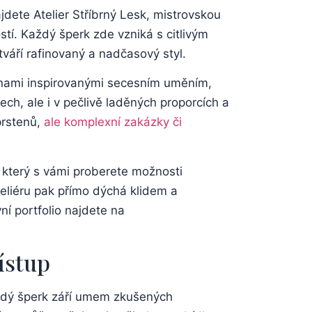
jdete Atelier ⁤Stříbrný ⁢Lesk,⁤ mistrovskou
stí. Každý šperk zde vzniká s citlivým‌
váří rafinovaný‌ a‌ nadčasový styl.
ytinami inspirovanými secesním uměním,⁤
h,​ ale⁣ i v pečlivě laděných‌ proporcích a
rstenů,
ale komplexní zakázky ​či
který ⁤s vámi proberete možnosti
eliéru pak přímo​ dýchá klidem ‌a
vní portfolio najdete na
řístup
aždý ⁤šperk září umem zkušených