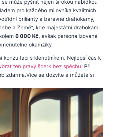
ví se může ​pyšnit nejen⁢ širokou nabídkou
kladem pro každého⁤ milovníka kvalitních
rvotřídní brilianty a barevné drahokamy,
„nebe‍ a Země“,​ kde majestátní ‌drahokam
í kolem
6 000 ​Kč
,⁢ avšak personalizované
apomenutelné okamžiky.
onzultaci s klenotníkem. Nejlepší čas⁤ k
vybrat ten pravý šperk ‌bez spěchu
.‍ Při
žeb zdarma.Více se‌ dozvíte a můžete si