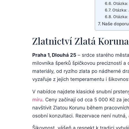
Otázka: 
Otázka: J
Otázka:​
Naše‌ doporu
Zlatnictví Zlatá Koruna
Praha 1, Dlouhá 25
– srdce starého města,‌
milovníka šperků špičkovou precizností‍ a dl
materiály, od‍ ryzího zlata⁣ po ⁢nádherné 
vyzařuje z‍ jejich​ temperamentu i ⁣šikovnost
V nabídce najdete klasické snubní prsteny, 
‍míru
. Ceny ‍začínají od cca 5 000 Kč‌ za j
navštívit ⁤Zlatou ​Korunu‍ během pracovních
osobní konzultaci. Rezervace není ⁣nutná, al
Šikovnost, vášeň a respekt k tradici vytvá