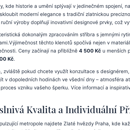
, kde historie‍ a umění ⁤splývají v jedinečném⁤ spojení, na
‍ skloubit ‌moderní elegance s tradiční zlatnickou precizno
​ruční výroby doplňují inovativní designové prvky,⁣ což vyt
akteristická dokonalým⁣ zpracováním stříbra ‌s jemnými r
i.Výjimečnost těchto klenotů⁤ spočívá‍ nejen v materiálec
mečnosti. Ceny začínají na přibližně
4 500 ​Kč
u menších p
00‍ Kč
.
zvláště pokud chcete využít konzultace s designérem, 
ijít​ v dopoledních hodinách ve všední dny – atmosféra ‍at
 proces vzniku vašeho šperku. Více⁤ informací a inspirati
Oslnivá Kvalita a Individuální P
 pulzující metropole najdete Zlaté hvězdy Praha, kde k