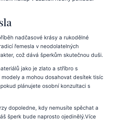
sla
příběh ⁤nadčasové krásy⁤ a rukodělné
tradicí⁣ řemesla v neodolatelných
rakter, což dává ‌šperkům ‍skutečnou duši.
eriálů ​jako je zlato ‌a stříbro s‌
í‌ modely a mohou dosahovat desítek tisíc ​
okud ⁣plánujete osobní konzultaci⁣ s⁢
 brzy dopoledne, ‌kdy nemusíte spěchat ⁢a
váš šperk bude naprosto ojedinělý.Více ​