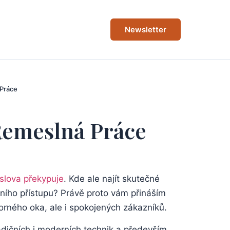
Newsletter
 Práce
 Řemeslná Práce
lova ‌překypuje
. Kde ale ⁣najít skutečné
obního přístupu?‌ Právě⁣ proto vám přináším
dborného oka,‍ ale i ⁤spokojených zákazníků.
tradičních ​i moderních technik a především