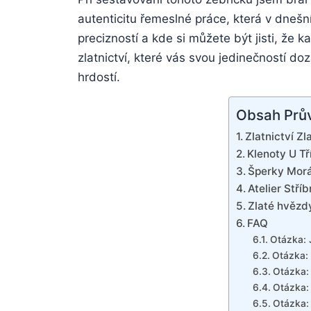
autenticitu řemeslné práce,⁤ která v ⁤dnešn
precizností a kde ​si můžete být‌ jisti, že 
zlatnictví, které ⁤vás⁢ svou‍ jedinečností do
⁢hrdostí.
Obsah Prů
Zlatnictví Zl
Klenoty U Tř
Šperky Morá
Atelier Stří
Zlaté‍ hvězdy
FAQ
Otázka: ⁢
Otázka: 
Otázka: 
Otázka: 
Otázka:⁣