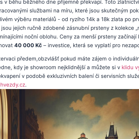
vás ⁢v běhu‍ běžného dne příjemně překvapí. Toto zlatnict
propracovanými službami na míru, které jsou skutečným po
livém výběru materiálů -⁢ od ryzího 14k a⁤ 18k zlata po p
í jsou jejich ručně zdobené zásnubní prsteny z ‍kolekce 
pomínajícími noční oblohu.⁣ Ceny za menší prsteny začínaj
hovat⁤
40 000 ‌Kč
– ⁣investice, která‌ se vyplatí pro nez
vaci předem,obzvlášť pokud máte ⁤zájem o individuální k
e, kdy​ je​ showroom nejklidnější⁣ a​ můžete ⁢si ⁤v​
klidu 
ekvapení v podobě exkluzivních balení ⁤či‌ servisních slu
hvezdy.cz
.