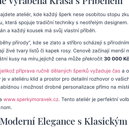
ě Vyráběná Krása ⁤s Příběhem
 ⁣najdete ateliér, ⁣kde každý šperk nese osobitou stopu zk
u,​ která spojuje ⁣tradiční techniky s neotřelým designem
án a každý kousek ⁣má svůj⁤ vlastní příběh.
běhy přírody“, kde se⁤ zlato a stříbro scházejí‌ s přírodn
jí živé tvary listů či kapek rosy. Cenově začínají menší
kátní kusy na míru,jejichž cena může⁤ překročit‍
30 000 K
,
jelikož příprava ručně ‌dělaných ⁤šperků​ vyžaduje čas
a o
je v ateliéru klid​ a prostor pro‌ detailní rozhovor o​ va
 nabídnou i možnost ‌drobné personalizace přímo na míst
na
www.sperkymoravek.cz
. Tento ateliér je perfektní volb
ednom.
- Moderní ‌Elegance​ s Klasickým