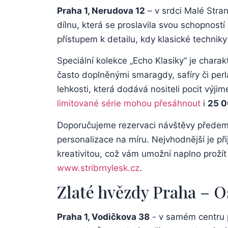
Praha 1, ⁣Nerudova 12
– v srdci Malé Strany
dílnu, která se proslavila‍ svou schopností
přístupem k detailu, kdy klasické techniky 
Speciální⁣ kolekce ⁣„Echo Klasiky“ je char
často doplněnými smaragdy, safíry či perlam
lehkosti, která dodává nositeli ‍pocit​ výji
limitované série mohou přesáhnout
i
25 ​0
Doporučujeme rezervaci návštěvy předem, 
⁣personalizace na míru. ⁢Nejvhodnější je př
⁢kreativitou, což vám umožní naplno ⁤prožít
www.stribrnylesk.cz
.
Zlaté‍ hvězdy ⁤Praha – 
Praha 1, Vodičkova⁣ 38
-⁤ v samém‍ centru