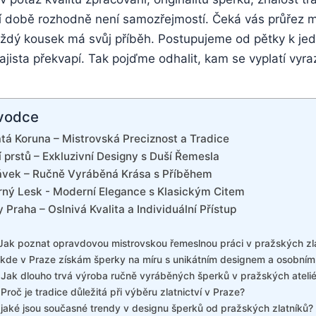
í době rozhodně není samozřejmostí.⁣ Čeká ⁤vás průřez ​mís
každý ⁢kousek ​má svůj ⁤příběh. Postupujeme od⁣ pětky k jedn
zajista překvapí. Tak‍ pojďme odhalit, kam se vyplatí‌ vyraz
vodce
atá Koruna – Mistrovská Preciznost ⁤a Tradice
í prstů – Exkluzivní Designy s Duší Řemesla
vek‌ – Ručně Vyráběná Krása ⁤s Příběhem
brný Lesk ​- Moderní ‌Elegance​ s Klasickým‍ Citem
 ⁤Praha – Oslnivá Kvalita a Individuální Přístup
Jak poznat opravdovou ‌mistrovskou‌ řemeslnou‍ práci ‍v pražských zl
kde⁣ v Praze získám ⁤šperky‍ na míru⁢ s ⁣unikátním designem a osobním
Jak dlouho trvá ‌výroba ručně⁤ vyráběných šperků v pražských ateli
Proč je tradice důležitá při výběru zlatnictví v ‌Praze?
 jaké​ jsou současné trendy v designu šperků ‌od ⁤pražských zlatníků?