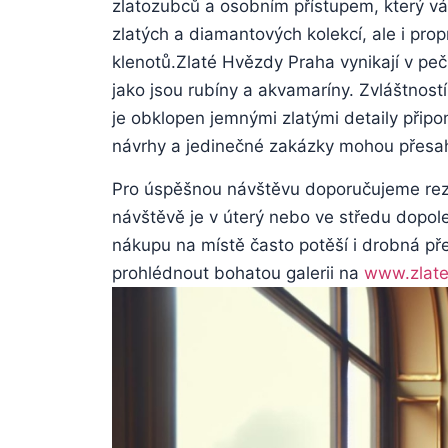
zlatozubců ​a ‌osobním ‌přístupem,⁢ který ​
‍zlatých a⁢ diamantových kolekcí,‍ ale‍ i 
klenotů.Zlaté Hvězdy ‌Praha vynikají‍ v peč
jako jsou rubíny a akvamaríny. Zvláštnost
je ​obklopen​ jemnými‍ zlatými detaily při
návrhy a jedinečné zakázky mohou⁢ přesa
Pro úspěšnou návštěvu doporučujeme rezer
návštěvě je v úterý nebo ve ⁢středu dopoledn
nákupu na​ místě ‌často potěší i drobná př
prohlédnout bohatou⁢ galerii na
www.zlate