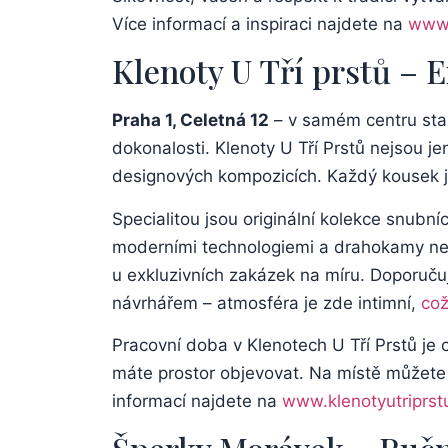
Více ⁣informací a inspiraci⁣ najdete na
www.
Klenoty U Tří prstů – 
Praha⁤ 1, Celetná ‌12
– v samém centru​ star
dokonalosti. Klenoty U Tří Prstů​ nejsou je
designových ‌kompozicích. ​Každý kousek ⁢j
Specialitou jsou originální‌ kolekce‍ snubních
moderními technologiemi ⁤a‍ drahokamy nejv
u ⁤exkluzivních zakázek na⁤ míru. ⁤Doporuč
návrhářem – atmosféra je zde intimní,
což
Pracovní doba v Klenotech⁣ U Tří Prstů⁢ je 
máte⁤ prostor objevovat.⁢ Na místě můžete 
informací ⁤najdete​ na​
www.klenotyutriprst