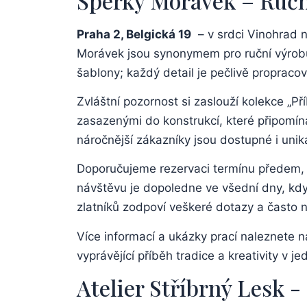
Šperky Morávek‌ – Ručn
Praha 2, ⁤Belgická 19
‌ – v⁤ srdci Vinohrad
⁣Morávek ‍jsou ‌synonymem pro ruční‌ výrob
šablony; každý detail je pečlivě propracov
Zvláštní⁣ pozornost si zaslouží kolekce „Pří
zasazenými⁣ do konstrukcí, které připomína
náročnější ⁣zákazníky ⁣jsou ‍dostupné i uni
Doporučujeme⁤ rezervaci termínu předem
návštěvu je dopoledne ‌ve všední ‍dny, kdy‍ 
zlatníků zodpoví veškeré ⁣dotazy a ​často
Více informací a ukázky prací⁤ naleznete 
vyprávějící ⁢příběh tradice a kreativity⁤ v j
Atelier Stříbrný Lesk ​