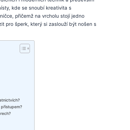
ty, ‍kde se snoubí ⁤kreativita s
ičce, ‌přičemž ⁢na vrcholu stojí jedno⁣
it⁣ pro šperk, který si zaslouží být nošen⁢ s
atnictvích?
 ⁣přístupem?
érech?