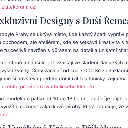
zlatakoruna.cz
.
Exkluzivní Designy s Duší Řeme
obylé Prahy se ⁢ukrývá místo, kde​ každý šperk ‍vypráví 
n obchodem, ​ale ateliérem, ‍kde⁤ se setkává kreativita s 
e tu pečlivě navržen s‍ důrazem na detail a ⁤unikátní cha
 prstenů ⁣a náušnic, jež vznikají ze ⁤sladění⁣ klasických mat
yšší kvality. ⁣Ceny začínají od‍ cca 7 000 ​Kč za základn
ujeme si návštěvu předem domluvit telefonicky, zejména p
 ‍oceníte ⁢při výběru symbolického klenotu
.
od pondělí do pátku od ⁤10 do 18⁢ hodin, ideální je přijet
využít i možnost⁢ zakázkové ⁣výroby, ⁤která zaručuje, že 
u.cz
.