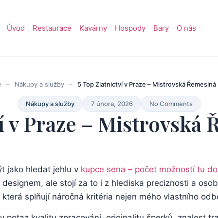
Úvod
Restaurace
Kavárny
Hospody
Bary
O nás
e
–
Nákupy a služby
–
5 Top Zlatnictví v Praze – Mistrovská Řemeslná
Nákupy a služby
7 února, 2026
No Comments
ví v Praze – Mistrovská
 jako‌ hledat ⁢jehlu⁢ v
kupce sena – počet možností tu dos
 designem, ​ale stojí za‍ to⁣ i z hlediska preciznosti a os
e, která splňují náročná ⁣kritéria⁢ nejen mého ‌vlastního o
v potaz kvalitu zpracování, ‌originalitu⁤ šperků, znalost ⁣